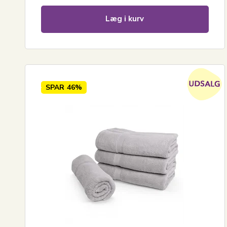
Læg i kurv
SPAR
46%