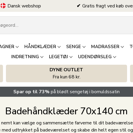
Dansk webshop
Gratis fragt ved køb ove
AGNER
HÅNDKLÆDER
SENGE
MADRASSER
T
INDRETNING
LEGETØJ
UDENDØRSLEG
DYNE OUTLET
Fra kun 68 kr.
Spar op til 73%
på blødt sengetøj i bomuldssatin
Badehåndklæder 70x140 cm
du nemt kan vælge og sammensætte farverne til dit badeværelse 
ge med udtrykket på badeværelset og skabe din helt egen stil og