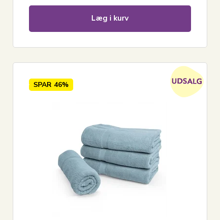
Læg i kurv
SPAR
46%