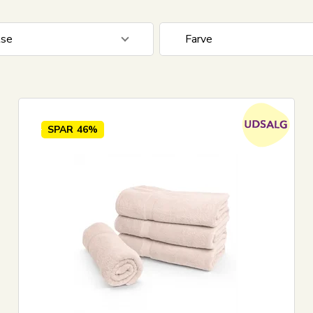
lse
Farve
æde sampak
3
Antracit grå
 cm
148
Beige
 cm
3
Blå
SPAR
46%
Creme
Grøn
Vis alle