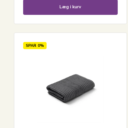
Læg i kurv
SPAR
0%