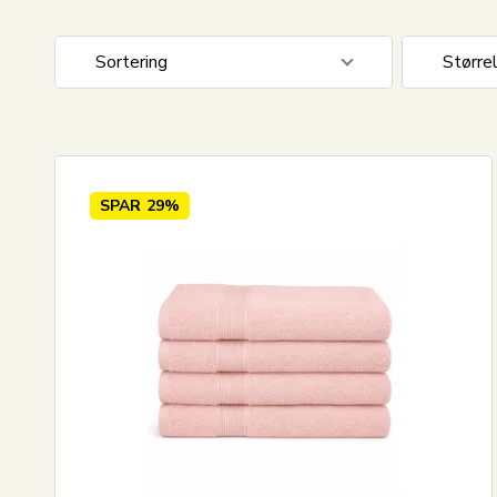
Sortering
Større
Standard visning
Håndkl
Pris stigende
70x140
Pris faldende
65x130
SPAR
29%
Nyeste
Mest solgte
Største besparelse