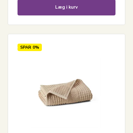
Læg i kurv
SPAR
0%