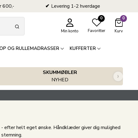
r 600,-
Levering 1-2 hverdage
0
0
Favoritter
Min konto
Kurv
OP OG RULLEMADRASSER
KUFFERTER
SKUMMØBLER
›
NYHED
- efter helt eget ønske. Håndklæder giver dig mulighed
 stemning.