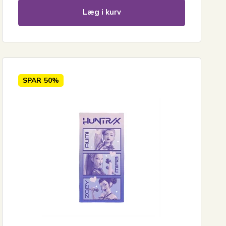
Læg i kurv
SPAR
50%