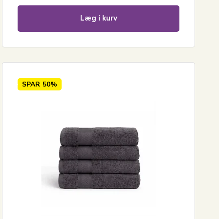
Læg i kurv
SPAR
50%