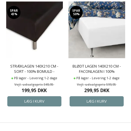
SPAR
SPAR
43%
50%
STRÆKLAGEN 140X210 CM -
BLØDT LAGEN 140X210 CM -
SORT - 100% BOMULD -
FACONLAGEN I 100%
FACONLAGEN TIL MADRAS
BOMULDSSATIN - HVIDT
På lager - Levering 1-2 dage
På lager - Levering 1-2 dage
BOXLAGEN TIL MADRAS - BY
349,95
599,95
NIGHT SATIN LAGEN
199,95
DKK
299,95
DKK