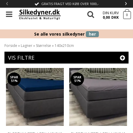
‹
›
GRATIS FRAGT VED KØB OVER 1000,-
DIN KURV
0
0,00
DKK
Se alle vores silkedyner
her
Forside
»
Lagner
»
Størrelse
»
140x210cm
VIS FILTRE
SPAR
SPAR
51%
51%