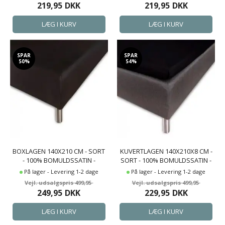
219,95
DKK
219,95
DKK
SPAR
SPAR
50%
54%
BOXLAGEN 140X210 CM - SORT
KUVERTLAGEN 140X210X8 CM -
- 100% BOMULDSSATIN -
SORT - 100% BOMULDSSATIN -
FACONLAGEN TIL MADRAS
LAGEN TIL TOPMADRAS
På lager - Levering 1-2 dage
På lager - Levering 1-2 dage
499,95
499,95
249,95
DKK
229,95
DKK