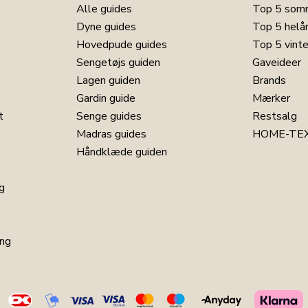
Alle guides
Top 5 som
Dyne guides
Top 5 helå
Hovedpude guides
Top 5 vint
Sengetøjs guiden
Gaveideer
Lagen guiden
Brands
Gardin guide
Mærker
t
Senge guides
Restsalg
Madras guides
HOME-TEX
Håndklæde guiden
g
ng