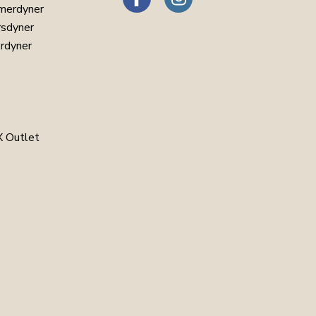
merdyner
rsdyner
erdyner
 Outlet