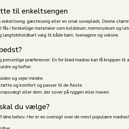
te til enkeltsengen
en enkeltseng, gæsteseng eller en smal soveplads. Denne større
 fås i forskellige materialer som koldskum, memoryskum og late
og langtidsholdbart valg til både børn, teenagere og voksne.
 bedst?
 personlige præferencer. En for blød madras kan få kroppen til 
uldre og hofter.
 siden og vejer mindre.
tøtte og komfort og passer til de fleste.
kropsvægt eller dem, der sover på ryggen eller maven.
skal du vælge?
f dine behov. Her er en oversigt over de mest populære madras
ldbar.