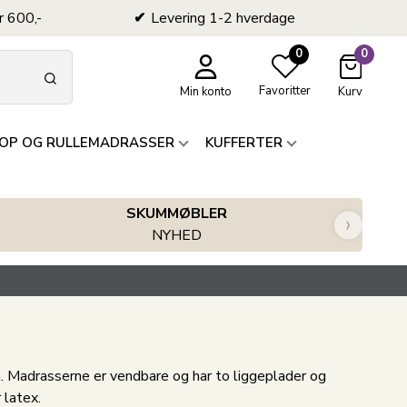
r 600,-
Levering 1-2 hverdage
0
0
Favoritter
Min konto
Kurv
OP OG RULLEMADRASSER
KUFFERTER
SKUMMØBLER
›
NYHED
 Madrasserne er vendbare og har to liggeplader og
 latex.