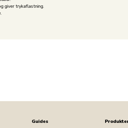
g giver trykaflastning.
.
Guides
Produkte