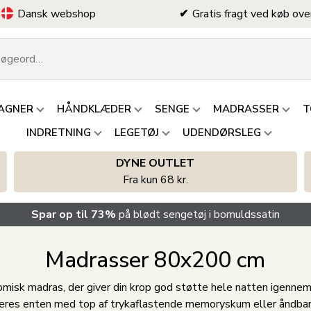
Dansk webshop
Gratis fragt ved køb ove
AGNER
HÅNDKLÆDER
SENGE
MADRASSER
T
INDRETNING
LEGETØJ
UDENDØRSLEG
DYNE OUTLET
Fra kun 68 kr.
Spar op til 73%
på blødt sengetøj i bomuldssatin
Madrasser 80x200 cm
isk madras, der giver din krop god støtte hele natten igennem.
eres enten med top af trykaflastende memoryskum eller åndbar