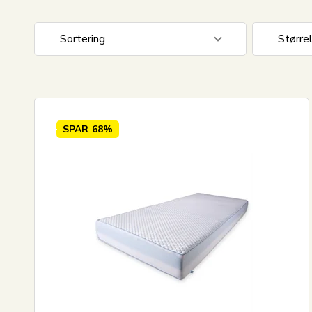
Sortering
Større
Standard visning
80x200
Pris stigende
Pris faldende
SPAR
68%
Nyeste
Mest solgte
Største besparelse