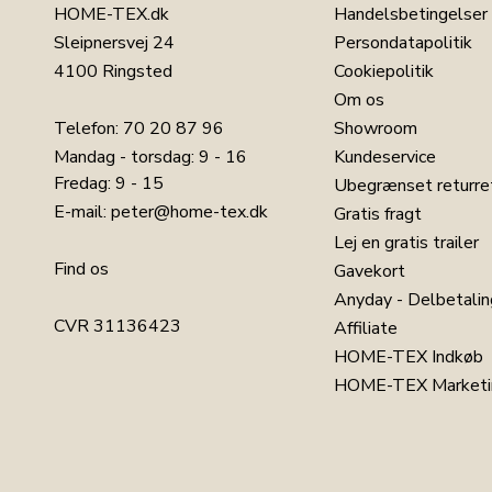
HOME-TEX.dk
Handelsbetingelser
Sleipnersvej 24
Persondatapolitik
4100 Ringsted
Cookiepolitik
Om os
Telefon:
70 20 87 96
Showroom
Mandag - torsdag: 9 - 16
Kundeservice
Fredag: 9 - 15
Ubegrænset returre
E-mail:
peter@home-tex.dk
Gratis fragt
Lej en gratis trailer
Find os
Gavekort
Anyday - Delbetalin
CVR 31136423
Affiliate
HOME-TEX Indkøb
HOME-TEX Marketi