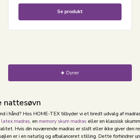
Se produkt
Dyner
e nattesøvn
nd i hånd? Hos HOME-TEX tilbyder vi et bredt udvalg af madrasse
n
latex madras
, en
memory skum madras
eller en klassisk skummad
alitet. Hvis din nuværende madras er slidt eller ikke giver den r
øjlen er i en naturlig og afbalanceret stilling. Dette forhindrer 