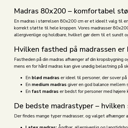
Madras 80x200 – komfortabel støt
En madras i størrelsen 80x200 cm er et ideelt valg til 
korrekt støtte til hele kroppen. Vores madrasser 80x200
allergivenlige og holdbare, hvilket gør dem til et sundt 
Hvilken fasthed på madrassen er
Fastheden på din madras afhænger af din kropsbygning og
mens en for hård madras kan give unødig belastning på sk
En
blød madras
er ideel til personer, der sover på
En
medium madras
giver en god balance mellem s
En
fast madras
er bedst for personer med højere 
De bedste madrastyper – hvilken 
Der findes mange typer madrasser, og valget afhænger a
Latex madras:
Åndbar, allergivenlig og langtidsho