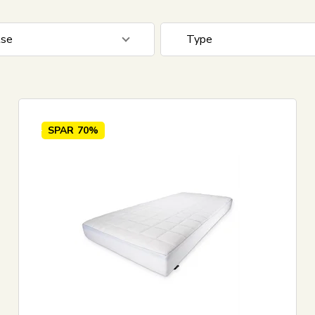
lse
Type
 cm
5
Skum madras
Spring madras
SPAR
70%