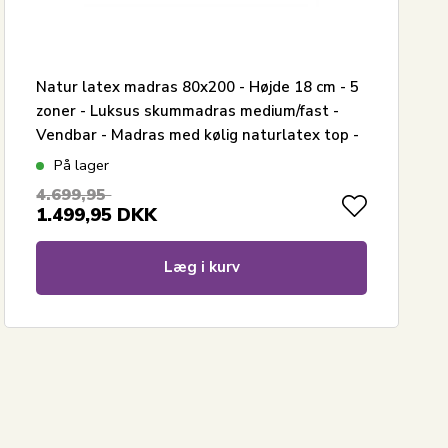
Natur latex madras 80x200 - Højde 18 cm - 5
zoner - Luksus skummadras medium/fast -
Vendbar - Madras med kølig naturlatex top -
Nature By Borg
På lager
4.699,95
1.499,95
DKK
Læg i kurv