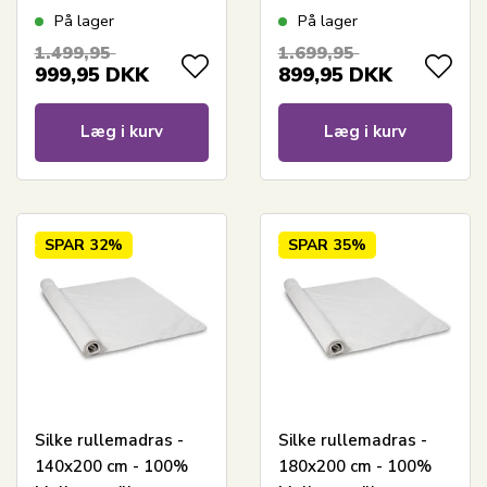
Nordic Comfort
Nordic Comfort
På lager
På lager
1.499,95
1.699,95
999,95
DKK
899,95
DKK
Læg i kurv
Læg i kurv
SPAR
32%
SPAR
35%
Silke rullemadras -
Silke rullemadras -
140x200 cm - 100%
180x200 cm - 100%