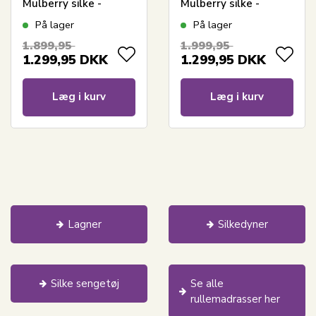
Mulberry silke -
Mulberry silke -
Nordic Comfort
Nordic Comfort
På lager
På lager
1.899,95
1.999,95
1.299,95
DKK
1.299,95
DKK
Læg i kurv
Læg i kurv
Lagner
Silkedyner
Silke sengetøj
Se alle
rullemadrasser her