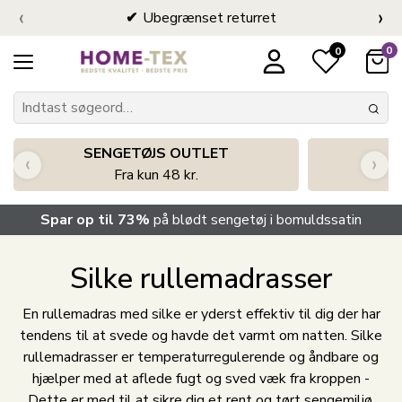
‹
›
Ubegrænset returret
0
0
SENGETØJS OUTLET
‹
›
Fra kun 48 kr.
Spar op til 73%
på blødt sengetøj i bomuldssatin
Silke rullemadrasser
En rullemadras med silke er yderst effektiv til dig der har
tendens til at svede og havde det varmt om natten. Silke
rullemadrasser er temperaturregulerende og åndbare og
hjælper med at aflede fugt og sved væk fra kroppen -
Dette er med til at sikre dig et rent og tørt sengemiljø.