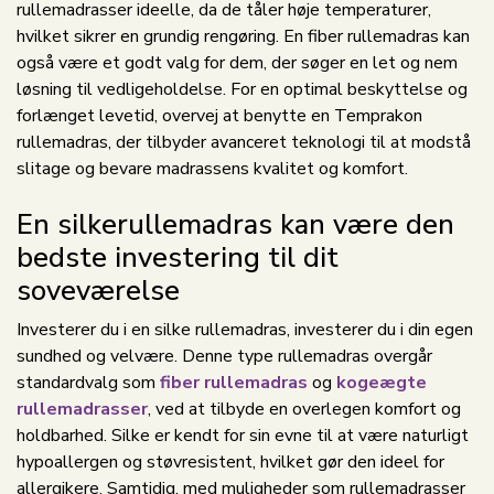
rullemadrasser ideelle, da de tåler høje temperaturer,
hvilket sikrer en grundig rengøring. En fiber rullemadras kan
også være et godt valg for dem, der søger en let og nem
løsning til vedligeholdelse. For en optimal beskyttelse og
forlænget levetid, overvej at benytte en Temprakon
rullemadras, der tilbyder avanceret teknologi til at modstå
slitage og bevare madrassens kvalitet og komfort.
En silkerullemadras kan være den
bedste investering til dit
soveværelse
Investerer du i en silke rullemadras, investerer du i din egen
sundhed og velvære. Denne type rullemadras overgår
standardvalg som
fiber rullemadras
og
kogeægte
rullemadrasser
, ved at tilbyde en overlegen komfort og
holdbarhed. Silke er kendt for sin evne til at være naturligt
hypoallergen og støvresistent, hvilket gør den ideel for
allergikere. Samtidig, med muligheder som rullemadrasser