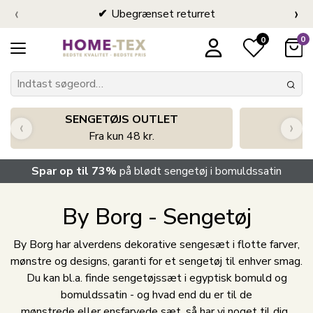
‹
›
Ubegrænset returret
0
0
SENGETØJS OUTLET
‹
›
Fra kun 48 kr.
Spar op til 73%
på blødt sengetøj i bomuldssatin
By Borg - Sengetøj
By Borg har alverdens dekorative sengesæt i flotte farver,
mønstre og designs, garanti for et sengetøj til enhver smag.
Du kan bl.a. finde sengetøjssæt i egyptisk bomuld og
bomuldssatin - og hvad end du er til de
mønstrede eller ensfarvede sæt, så har vi noget til dig.