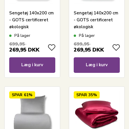
Sengetøj 140x200 cm
Sengetøj 140x200 cm
- GOTS certificeret
- GOTS certificeret
økologisk
økologisk
bomuldssatin - Blå
bomuldssatin -
På lager
På lager
jacquardvævede tern
Grønne
699,95
699,95
jacquardvævede tern
269,95
DKK
269,95
DKK
Læg i kurv
Læg i kurv
SPAR
61%
SPAR
35%