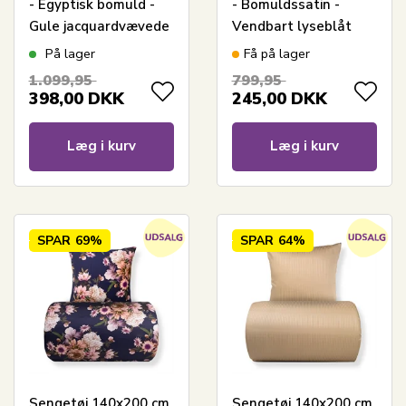
- Egyptisk bomuld -
- Bomuldssatin -
Gule jacquardvævede
Vendbart lyseblåt
striber
blomster sengetøj
På lager
Få på lager
1.099,95
799,95
398,00
DKK
245,00
DKK
Læg i kurv
Læg i kurv
SPAR
69%
SPAR
64%
Sengetøj 140x200 cm
Sengetøj 140x200 cm