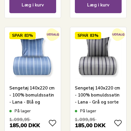
Læg i kurv
Læg i kurv
SPAR
83%
SPAR
83%
Sengetøj 140x220 cm
Sengetøj 140x220 cm
- 100% bomuldssatin
- 100% bomuldssatin
- Lana - Blå og
- Lana - Grå og sorte
lyseblå striber
striber
På lager
På lager
1.099,95
1.099,95
185,00
DKK
185,00
DKK