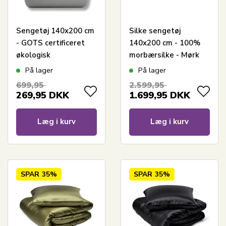
Sengetøj 140x200 cm
Silke sengetøj
- GOTS certificeret
140x200 cm - 100%
økologisk
morbærsilke - Mørk
bomuldssatin - Grå
pink
På lager
På lager
jacquardvævede tern
699,95
2.599,95
269,95
DKK
1.699,95
DKK
Læg i kurv
Læg i kurv
SPAR
35%
SPAR
35%