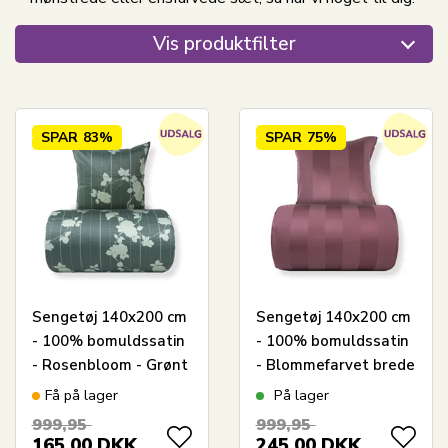
Vis produktfilter
SPAR
83%
SPAR
75%
Sengetøj 140x200 cm
Sengetøj 140x200 cm
- 100% bomuldssatin
- 100% bomuldssatin
- Rosenbloom - Grønt
- Blommefarvet brede
blomstret og stribet
striber
Få på lager
På lager
print
999,95
999,95
165,00
DKK
245,00
DKK