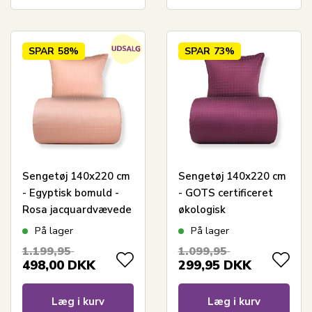
SPAR
58%
SPAR
73%
Sengetøj 140x220 cm
Sengetøj 140x220 cm
- Egyptisk bomuld -
- GOTS certificeret
Rosa jacquardvævede
økologisk
striber
bomuldssatin -
På lager
På lager
Blomme farvet
1.199,95
1.099,95
jacquardvævede tern
498,00
DKK
299,95
DKK
Læg i kurv
Læg i kurv