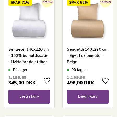
SPAR
71%
SPAR
58%
Sengetøj 140x220 cm
Sengetøj 140x220 cm
- 100% bomuldssatin
- Egyptisk bomuld -
- Hvide brede striber
Beige
jacquardvævede
På lager
På lager
striber
1.199,95
1.199,95
345,00
DKK
498,00
DKK
Læg i kurv
Læg i kurv