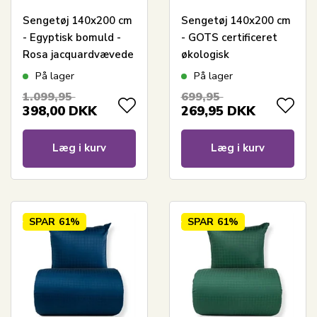
Sengetøj 140x200 cm
Sengetøj 140x200 cm
- Egyptisk bomuld -
- GOTS certificeret
Rosa jacquardvævede
økologisk
striber
bomuldssatin -
På lager
På lager
Blomme farvet
1.099,95
699,95
jacquardvævede tern
398,00
DKK
269,95
DKK
Læg i kurv
Læg i kurv
SPAR
61%
SPAR
61%