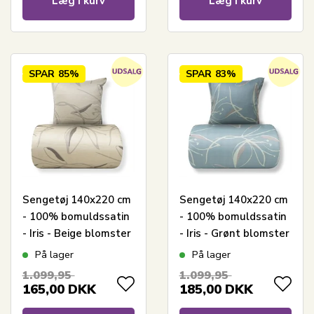
Læg i kurv
Læg i kurv
SPAR
85%
SPAR
83%
Sengetøj 140x220 cm
Sengetøj 140x220 cm
- 100% bomuldssatin
- 100% bomuldssatin
- Iris - Beige blomster
- Iris - Grønt blomster
print
print
På lager
På lager
1.099,95
1.099,95
165,00
DKK
185,00
DKK