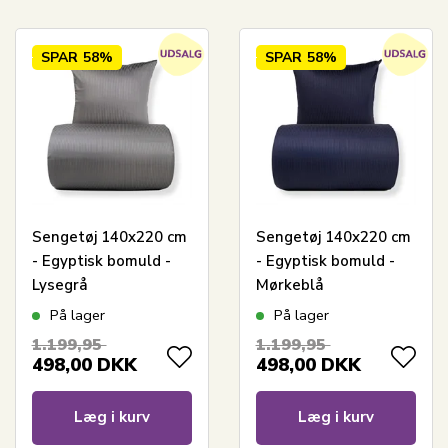
SPAR
58%
SPAR
58%
Sengetøj 140x220 cm
Sengetøj 140x220 cm
- Egyptisk bomuld -
- Egyptisk bomuld -
Lysegrå
Mørkeblå
jacquardvævede
jacquardvævede
På lager
På lager
striber
striber
1.199,95
1.199,95
498,00
DKK
498,00
DKK
Læg i kurv
Læg i kurv