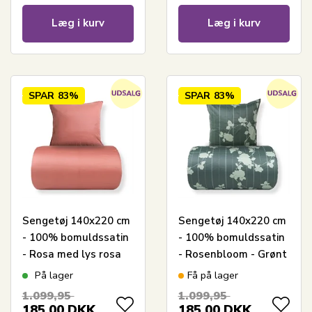
Læg i kurv
Læg i kurv
SPAR
83%
SPAR
83%
Sengetøj 140x220 cm
Sengetøj 140x220 cm
- 100% bomuldssatin
- 100% bomuldssatin
- Rosa med lys rosa
- Rosenbloom - Grønt
pipingkant
blomstret og stribet
På lager
Få på lager
print
1.099,95
1.099,95
185,00
DKK
185,00
DKK