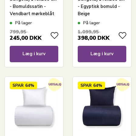
- Bomuldssatin -
- Egyptisk bomuld -
Vendbart mørkeblåt
Beige
blomster sengetøj
jacquardvævede
På lager
På lager
striber
799,95
1.099,95
245,00
DKK
398,00
DKK
Læg i kurv
Læg i kurv
SPAR
64%
SPAR
64%