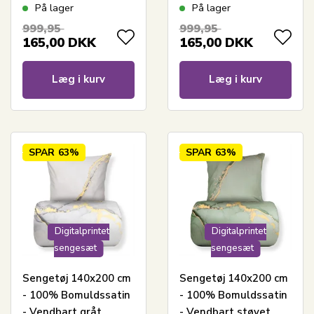
pipingkant
pipingkant
På lager
På lager
999,95
999,95
165,00
DKK
165,00
DKK
Læg i kurv
Læg i kurv
SPAR
63%
SPAR
63%
Digitalprintet
Digitalprintet
sengesæt
sengesæt
Sengetøj 140x200 cm
Sengetøj 140x200 cm
- 100% Bomuldssatin
- 100% Bomuldssatin
- Vendbart gråt
- Vendbart støvet