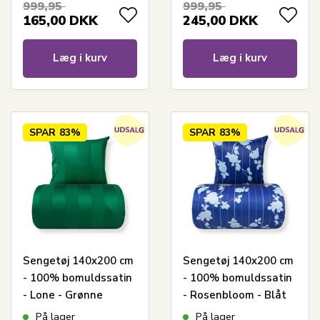
999,95
999,95
165,00
DKK
245,00
DKK
Læg i kurv
Læg i kurv
SPAR
83%
SPAR
83%
Sengetøj 140x200 cm
Sengetøj 140x200 cm
- 100% bomuldssatin
- 100% bomuldssatin
- Lone - Grønne
- Rosenbloom - Blåt
jacquardvævet striber
blomstret og stribet
På lager
På lager