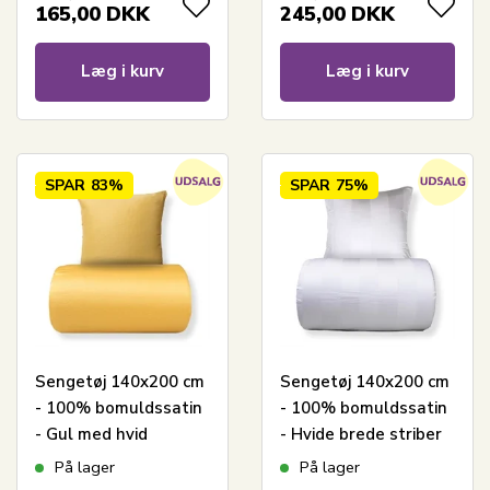
165,00
DKK
245,00
DKK
Læg i kurv
Læg i kurv
SPAR
83%
SPAR
75%
Sengetøj 140x200 cm
Sengetøj 140x200 cm
- 100% bomuldssatin
- 100% bomuldssatin
- Gul med hvid
- Hvide brede striber
pipingkant
På lager
På lager