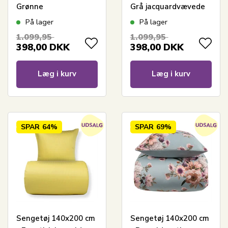
Grønne
Grå jacquardvævede
jacquardvævede
striber
På lager
På lager
striber
1.099,95
1.099,95
398,00
DKK
398,00
DKK
Læg i kurv
Læg i kurv
SPAR
64%
SPAR
69%
Sengetøj 140x200 cm
Sengetøj 140x200 cm