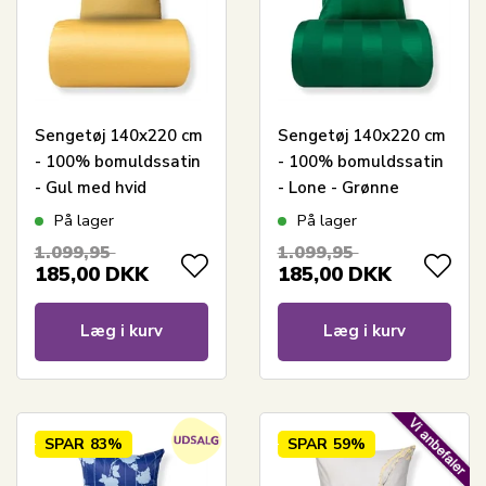
Sengetøj 140x220 cm
Sengetøj 140x220 cm
- 100% bomuldssatin
- 100% bomuldssatin
- Gul med hvid
- Lone - Grønne
pipingkant
jacquardvævet striber
På lager
På lager
1.099,95
1.099,95
185,00
DKK
185,00
DKK
Læg i kurv
Læg i kurv
SPAR
83%
SPAR
59%