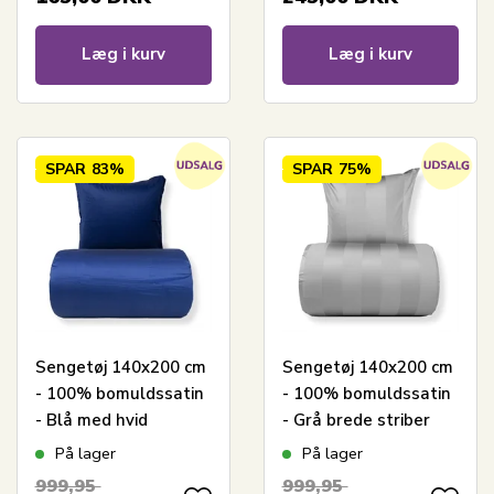
Læg i kurv
Læg i kurv
SPAR
83%
SPAR
75%
Sengetøj 140x200 cm
Sengetøj 140x200 cm
- 100% bomuldssatin
- 100% bomuldssatin
- Blå med hvid
- Grå brede striber
pipingkant
På lager
På lager
999,95
999,95