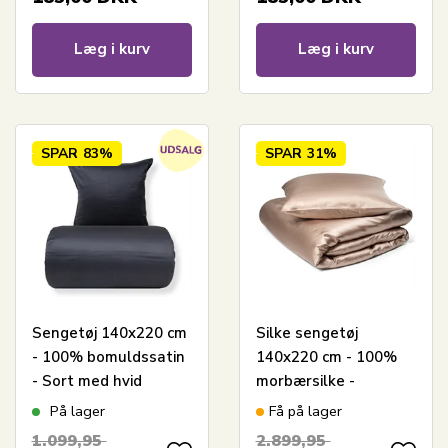
Læg i kurv
Læg i kurv
SPAR
83%
SPAR
31%
Sengetøj 140x220 cm
Silke sengetøj
- 100% bomuldssatin
140x220 cm - 100%
- Sort med hvid
morbærsilke -
pipingkant
Champagne
På lager
Få på lager
1.099,95
2.899,95