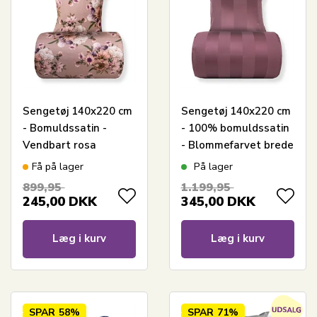
Sengetøj 140x220 cm
Sengetøj 140x220 cm
- Bomuldssatin -
- 100% bomuldssatin
Vendbart rosa
- Blommefarvet brede
blomster sengetøj
striber
Få på lager
På lager
899,95
1.199,95
245,00
DKK
345,00
DKK
Læg i kurv
Læg i kurv
SPAR
58%
SPAR
71%