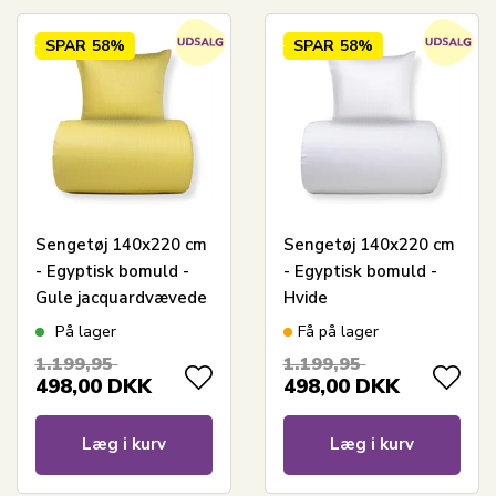
SPAR
58%
SPAR
58%
Sengetøj 140x220 cm
Sengetøj 140x220 cm
- Egyptisk bomuld -
- Egyptisk bomuld -
Gule jacquardvævede
Hvide
striber
jacquardvævede
På lager
Få på lager
striber
1.199,95
1.199,95
498,00
DKK
498,00
DKK
Læg i kurv
Læg i kurv