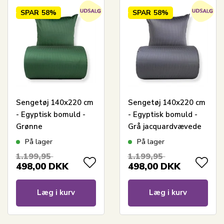
SPAR
58%
SPAR
58%
Sengetøj 140x220 cm
Sengetøj 140x220 cm
- Egyptisk bomuld -
- Egyptisk bomuld -
Grønne
Grå jacquardvævede
jacquardvævede
striber
På lager
På lager
striber
1.199,95
1.199,95
498,00
DKK
498,00
DKK
Læg i kurv
Læg i kurv