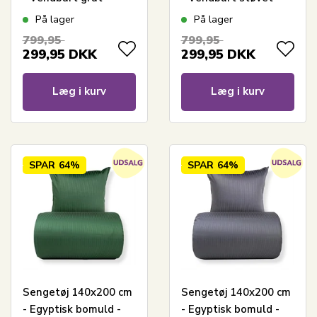
marmoreret design
grønt marmoreret
På lager
På lager
design
799,95
799,95
299,95
DKK
299,95
DKK
Læg i kurv
Læg i kurv
SPAR
64%
SPAR
64%
Sengetøj 140x200 cm
Sengetøj 140x200 cm
- Egyptisk bomuld -
- Egyptisk bomuld -