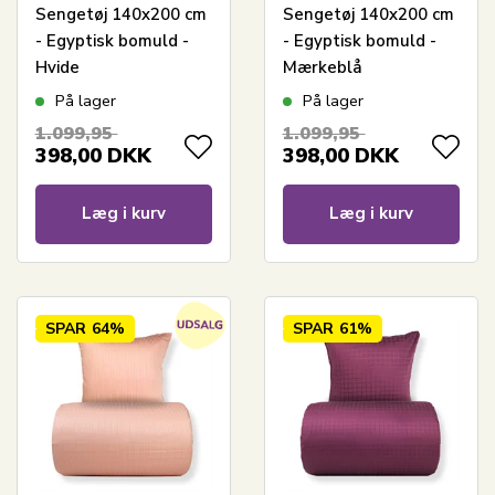
Sengetøj 140x200 cm
Sengetøj 140x200 cm
- Egyptisk bomuld -
- Egyptisk bomuld -
Hvide
Mærkeblå
jacquardvævede
jacquardvævede
På lager
På lager
striber
striber
1.099,95
1.099,95
398,00
DKK
398,00
DKK
Læg i kurv
Læg i kurv
SPAR
64%
SPAR
61%