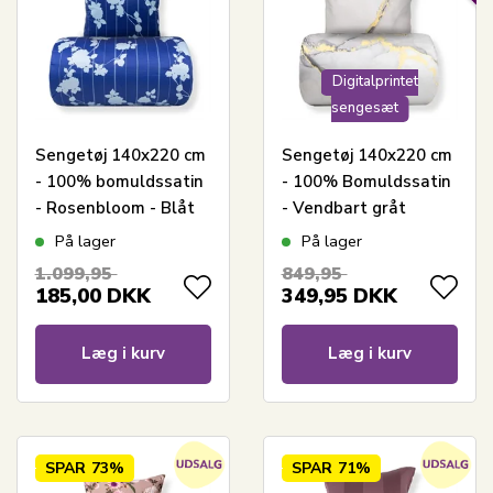
Digitalprintet
sengesæt
Sengetøj 140x220 cm
Sengetøj 140x220 cm
- 100% bomuldssatin
- 100% Bomuldssatin
- Rosenbloom - Blåt
- Vendbart gråt
blomstret og stribet
marmoreret design
På lager
På lager
print
1.099,95
849,95
185,00
DKK
349,95
DKK
Læg i kurv
Læg i kurv
SPAR
73%
SPAR
71%