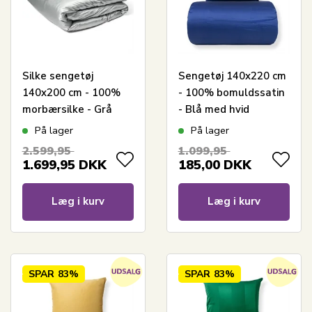
Silke sengetøj
Sengetøj 140x220 cm
140x200 cm - 100%
- 100% bomuldssatin
morbærsilke - Grå
- Blå med hvid
pipingkant
På lager
På lager
2.599,95
1.099,95
1.699,95
DKK
185,00
DKK
Læg i kurv
Læg i kurv
SPAR
83%
SPAR
83%