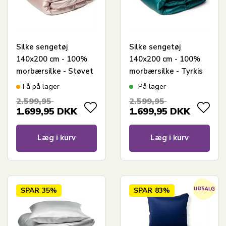
Silke sengetøj
Silke sengetøj
140x200 cm - 100%
140x200 cm - 100%
morbærsilke - Støvet
morbærsilke - Tyrkis
lyserød
Få på lager
På lager
2.599,95
2.599,95
1.699,95
DKK
1.699,95
DKK
Læg i kurv
Læg i kurv
SPAR
35%
SPAR
83%