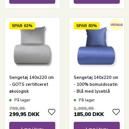
SPAR
63%
SPAR
83%
Sengetøj 140x220 cm
Sengetøj 140x220 cm
- GOTS certificeret
- 100% bomuldssatin
økologisk
- Blå med lyseblå
bomuldssatin - Grå
pipingkant
På lager
På lager
jacquardvævede tern
799,95
1.099,95
299,95
DKK
185,00
DKK