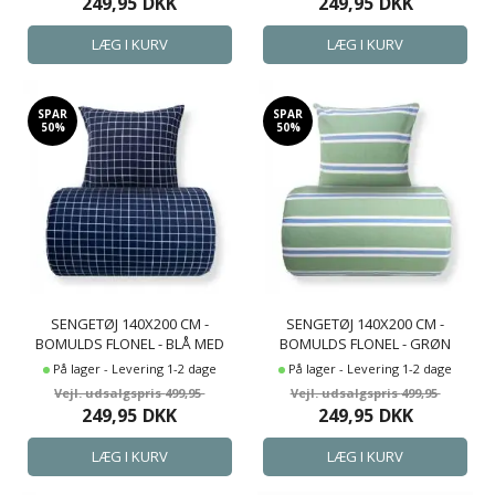
249,95
DKK
249,95
DKK
SPAR
SPAR
50%
50%
SENGETØJ 140X200 CM -
SENGETØJ 140X200 CM -
BOMULDS FLONEL - BLÅ MED
BOMULDS FLONEL - GRØN
HVIDE TERN
MED STRIBER
På lager - Levering 1-2 dage
På lager - Levering 1-2 dage
499,95
499,95
249,95
DKK
249,95
DKK