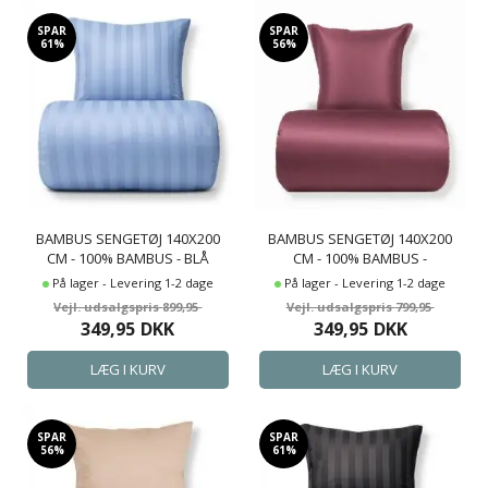
SPAR
SPAR
61%
56%
BAMBUS SENGETØJ 140X200
BAMBUS SENGETØJ 140X200
CM - 100% BAMBUS - BLÅ
CM - 100% BAMBUS -
JACQUARDVÆVET STRIBER
BORDEAUX SATINVÆVET
På lager - Levering 1-2 dage
På lager - Levering 1-2 dage
899,95
799,95
349,95
DKK
349,95
DKK
SPAR
SPAR
56%
61%