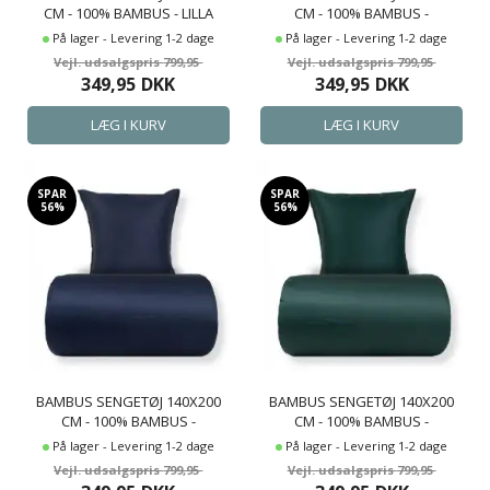
CM - 100% BAMBUS - LILLA
CM - 100% BAMBUS -
SATINVÆVET
LYSEGRÅT SATINVÆVET
På lager - Levering 1-2 dage
På lager - Levering 1-2 dage
799,95
799,95
349,95
DKK
349,95
DKK
SPAR
SPAR
56%
56%
BAMBUS SENGETØJ 140X200
BAMBUS SENGETØJ 140X200
CM - 100% BAMBUS -
CM - 100% BAMBUS -
MØRKEBLÅT SATINVÆVET
MØRKEGRØNT SATINVÆVET
På lager - Levering 1-2 dage
På lager - Levering 1-2 dage
799,95
799,95