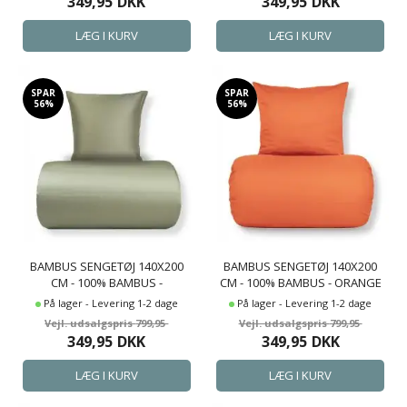
349,95
DKK
349,95
DKK
SPAR
SPAR
56%
56%
BAMBUS SENGETØJ 140X200
BAMBUS SENGETØJ 140X200
CM - 100% BAMBUS -
CM - 100% BAMBUS - ORANGE
OLIVENGRØNT SATINVÆVET
SATINVÆVET
På lager - Levering 1-2 dage
På lager - Levering 1-2 dage
799,95
799,95
349,95
DKK
349,95
DKK