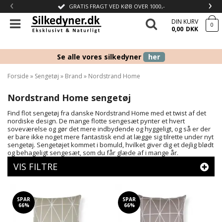
‹
›
GRATIS FRAGT VED KØB OVER 1000,-
DIN KURV
0
0,00
DKK
Se alle vores silkedyner
her
Forside
»
Sengetøj
»
Brand
»
Nordstrand Home
Nordstrand Home sengetøj
Find flot sengetøj fra danske Nordstrand Home med et twist af det
nordiske design. De mange flotte sengesæt pynter et hvert
soveværelse og gør det mere indbydende og hyggeligt, og så er der
er bare ikke noget mere fantastisk end at lægge sig tilrette under nyt
sengetøj. Sengetøjet kommet i bomuld, hvilket giver dig et dejlig blødt
og behageligt sengesæt, som du får glæde af i mange år.
VIS FILTRE
SPAR
SPAR
66%
66%