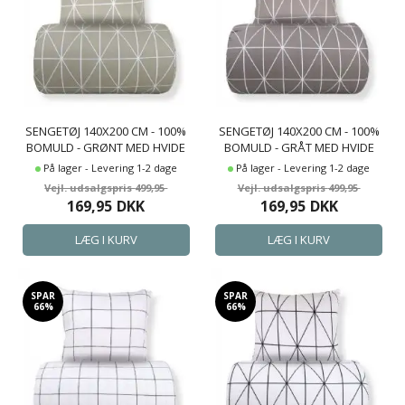
SENGETØJ 140X200 CM - 100%
SENGETØJ 140X200 CM - 100%
BOMULD - GRØNT MED HVIDE
BOMULD - GRÅT MED HVIDE
HARLEKINTERN
HARLEKINTERN
På lager - Levering 1-2 dage
På lager - Levering 1-2 dage
499,95
499,95
169,95
DKK
169,95
DKK
SPAR
SPAR
66%
66%