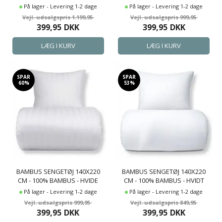
CHAMPAGNE FARVET
JACQUARDVÆVET STRIBER
På lager - Levering 1-2 dage
På lager - Levering 1-2 dage
SATINVÆVET
1.199,95
999,95
399,95
DKK
399,95
DKK
SPAR
SPAR
60%
53%
BAMBUS SENGETØJ 140X220
BAMBUS SENGETØJ 140X220
CM - 100% BAMBUS - HVIDE
CM - 100% BAMBUS - HVIDT
JACQUARDVÆVET STRIBER
SATINVÆVET
På lager - Levering 1-2 dage
På lager - Levering 1-2 dage
999,95
849,95
399,95
DKK
399,95
DKK