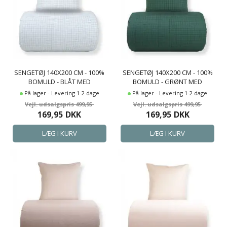
SENGETØJ 140X200 CM - 100%
SENGETØJ 140X200 CM - 100%
BOMULD - BLÅT MED
BOMULD - GRØNT MED
MØRKEBLÅ TERN
MØRKEGRØNNE TERN
På lager - Levering 1-2 dage
På lager - Levering 1-2 dage
499,95
499,95
169,95
DKK
169,95
DKK