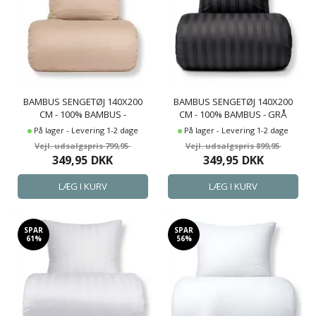
BAMBUS SENGETØJ 140X200
BAMBUS SENGETØJ 140X200
CM - 100% BAMBUS -
CM - 100% BAMBUS - GRÅ
CHAMPAGNE FARVET
JACQUARDVÆVET STRIBER
På lager - Levering 1-2 dage
På lager - Levering 1-2 dage
SATINVÆVET
799,95
899,95
349,95
DKK
349,95
DKK
SPAR
SPAR
61%
56%