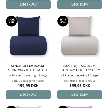
SPAR
SPAR
60%
60%
SENGETØJ 140X200 CM -
SENGETØJ 140X200 CM -
STONEWASHED - FIRM DEEP
STONEWASHED - FIRM GREY
BLUE
På lager - Levering 1-2 dage
På lager - Levering 1-2 dage
499,95
499,95
199,95
DKK
199,95
DKK