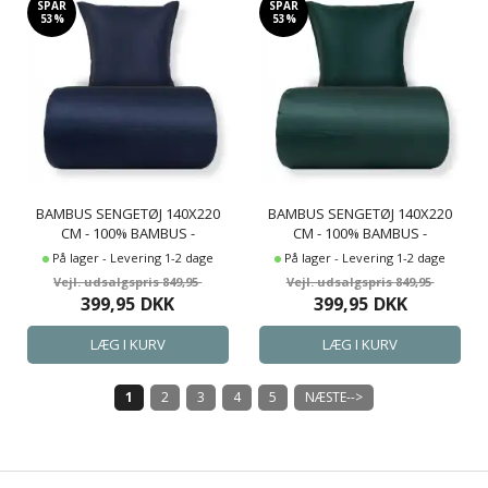
SPAR
SPAR
53%
53%
BAMBUS SENGETØJ 140X220
BAMBUS SENGETØJ 140X220
CM - 100% BAMBUS -
CM - 100% BAMBUS -
MØRKEBLÅT SATINVÆVET
MØRKEGRØNT SATINVÆVET
På lager - Levering 1-2 dage
På lager - Levering 1-2 dage
849,95
849,95
399,95
DKK
399,95
DKK
1
2
3
4
5
NÆSTE-->