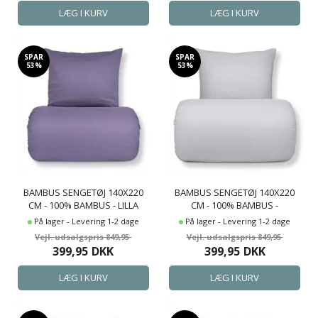
SPAR
SPAR
53%
53%
BAMBUS SENGETØJ 140X220
BAMBUS SENGETØJ 140X220
CM - 100% BAMBUS - LILLA
CM - 100% BAMBUS -
SATINVÆVET
LYSEGRÅT SATINVÆVET
På lager - Levering 1-2 dage
På lager - Levering 1-2 dage
849,95
849,95
399,95
DKK
399,95
DKK