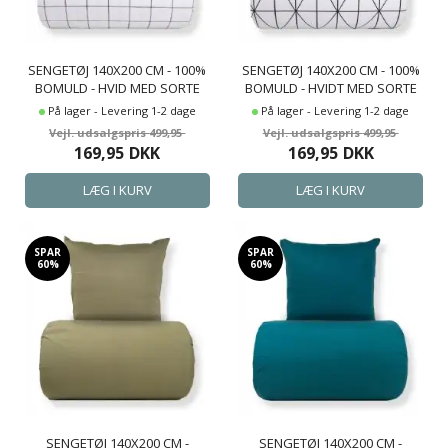
SENGETØJ 140X200 CM - 100%
SENGETØJ 140X200 CM - 100%
BOMULD - HVID MED SORTE
BOMULD - HVIDT MED SORTE
TERN
HARLEKINTERN
På lager - Levering 1-2 dage
På lager - Levering 1-2 dage
499,95
499,95
169,95
DKK
169,95
DKK
SPAR
SPAR
60%
60%
SENGETØJ 140X200 CM -
SENGETØJ 140X200 CM -