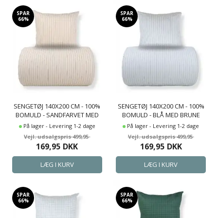
SPAR
SPAR
66%
66%
SENGETØJ 140X200 CM - 100%
SENGETØJ 140X200 CM - 100%
BOMULD - SANDFARVET MED
BOMULD - BLÅ MED BRUNE
BRUNE STRIBER
STRIBER
På lager - Levering 1-2 dage
På lager - Levering 1-2 dage
499,95
499,95
169,95
DKK
169,95
DKK
SPAR
SPAR
66%
66%