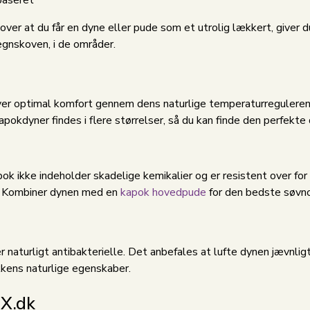
er at du får en dyne eller pude som et utrolig lækkert, giver d
egnskoven, i de områder.
iver optimal komfort gennem dens naturlige temperaturreguleren
pokdyner findes i flere størrelser, så du kan finde den perfekte d
pok ikke indeholder skadelige kemikalier og er resistent over for
en. Kombiner dynen med en
kapok hovedpude
for den bedste søvn
naturligt antibakterielle. Det anbefales at lufte dynen jævnligt 
kens naturlige egenskaber.
X.dk