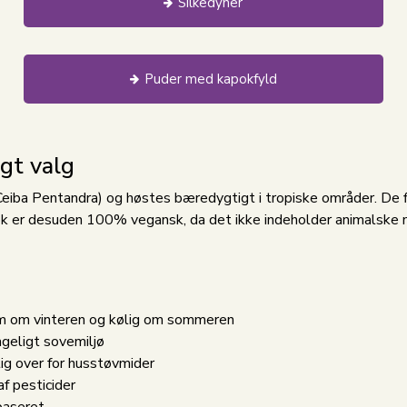
Silkedyner
Puder med kapokfyld
gt valg
eiba Pentandra) og høstes bæredygtigt i tropiske områder. De fin
k er desuden 100% vegansk, da det ikke indeholder animalske mate
m om vinteren og kølig om sommeren
ageligt sovemiljø
g over for husstøvmider
f pesticider
baseret