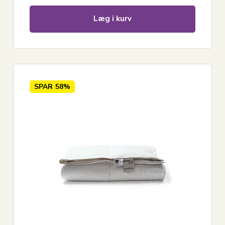
Læg i kurv
SPAR
58%