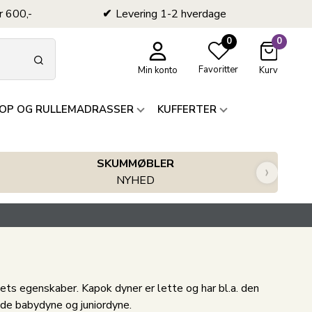
r 600,-
Levering 1-2 hverdage
0
0
Favoritter
Min konto
Kurv
OP OG RULLEMADRASSER
KUFFERTER
SKUMMØBLER
›
NYHED
ets egenskaber. Kapok dyner er lette og har bl.a. den
de babydyne og juniordyne.