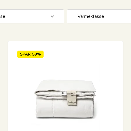
lse
Varmeklasse
0 cm
1
Lun - Helårsdyne
0 cm
1
0 cm
1
SPAR
59%
0 cm
1
0 cm
1
Vis alle