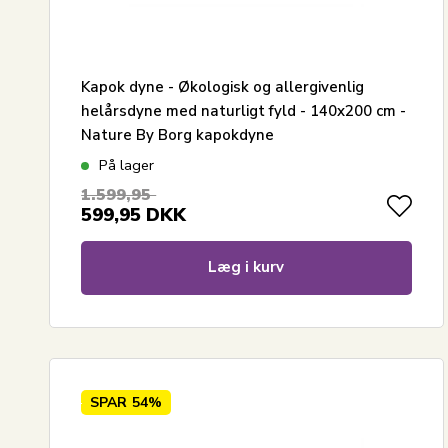
Kapok dyne - Økologisk og allergivenlig
helårsdyne med naturligt fyld - 140x200 cm -
Nature By Borg kapokdyne
På lager
1.599,95
599,95
DKK
Læg i kurv
SPAR
54%