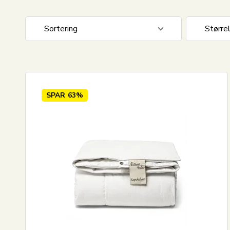
Sortering
Større
Standard visning
140x20
Pris stigende
140x22
Pris faldende
150x21
SPAR
63%
Nyeste
200x22
Mest solgte
240x22
Største besparelse