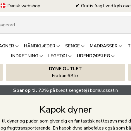
Dansk webshop
Gratis fragt ved køb ove
AGNER
HÅNDKLÆDER
SENGE
MADRASSER
T
INDRETNING
LEGETØJ
UDENDØRSLEG
DYNE OUTLET
Fra kun 68 kr.
Spar op til 73%
på blødt sengetøj i bomuldssatin
Kapok dyner
til dyner og puder, som giver dig en fantastisk nattesøvn med d
 og frugttransporterende. En kapok dyne anbefales også som bå