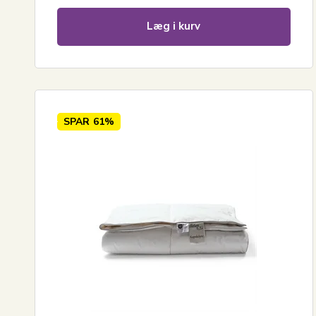
Læg i kurv
SPAR
61%