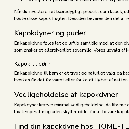
Når du investere i et bæredygtigt produkt som kapok, udov
høste disse kapok frugter. Desuden bevares den del af r
Kapokdyner og puder
En kapokdyne føles let og luftig samtidig med, at den g
som ønsker et allergivenligt sovemiljø. Vores udvalg af ka
Kapok til børn
En kapokdyne til børn er et trygt og naturligt valg, da ka
hverken får det for varmt eller for koldt i løbet af natt
Vedligeholdelse af kapokdyner
Kapokdyner kræver minimal vedligeholdelse, da fibrene er 
lav temperatur og uden skyllemiddel for at bevare kapok
Find din kapokdyne hos HOME-TE