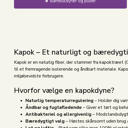
Bambusdyner og puder
Kapok – Et naturligt og bæredygti
Kapok er en naturlig fiber, der stammer fra kapoktræet (C
til et fremragende isolerende og åndbart materiale. Kapo
miljøbevidste forbrugere.
Hvorfor vælge en kapokdyne?
Naturlig temperaturregulering
– Holder dig var
Åndbar og fugtafledende
– Giver et tørt og beh
Antibakteriel og allergivenlig
– Modstandsdygti
Bæredygtigt valg
– Høstes skånsomt uden brug a
Let og luftig
– Blød som silke men 100% plante