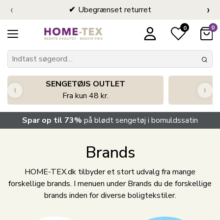
‹
›
Ubegrænset returret
0
0
SENGETØJS OUTLET
‹
›
Fra kun 48 kr.
Spar op til 73%
på blødt sengetøj i bomuldssatin
Brands
HOME-TEX.dk tilbyder et stort udvalg fra mange
forskellige brands. I menuen under Brands du de forskellige
brands inden for diverse boligtekstiler.