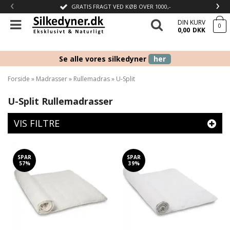
‹
›
GRATIS FRAGT VED KØB OVER 1000,-
DIN KURV
0
0,00
DKK
Se alle vores silkedyner
her
Forside
»
Madrasser
»
Rullemadras
»
U-Split
U-Split Rullemadrasser
VIS FILTRE
SPAR
SPAR
57%
39%