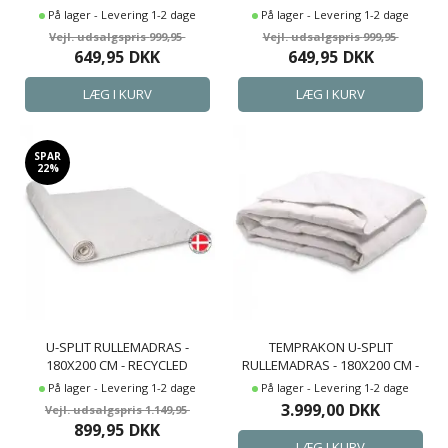
BORG LIVING FYLDIG
BOMULD - BORG LIVING
På lager - Levering 1-2 dage
På lager - Levering 1-2 dage
MADRASBESKYTTER I 100%
999,95
999,95
OEKO-TEX BOMULD
649,95
DKK
649,95
DKK
SPAR
22%
U-SPLIT RULLEMADRAS -
TEMPRAKON U-SPLIT
180X200 CM - RECYCLED
RULLEMADRAS - 180X200 CM -
BOMULD - DANSK
TEMPERATURREGULERENDE
På lager - Levering 1-2 dage
På lager - Levering 1-2 dage
PRODUCERET -
DUNTOPPER
3.999,00
DKK
1.149,95
MADRASBESKYTTER - LIXRA
899,95
DKK