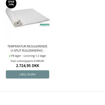
SPAR
30%
TEMPERATUR REGULERENDE
U-SPLIT RULLEMADRAS -
180X210 CM - DOWNTOPPER
På lager - Levering 1-2 dage
TEMPRAKON ZONE
3.889,95
2.724,95
DKK