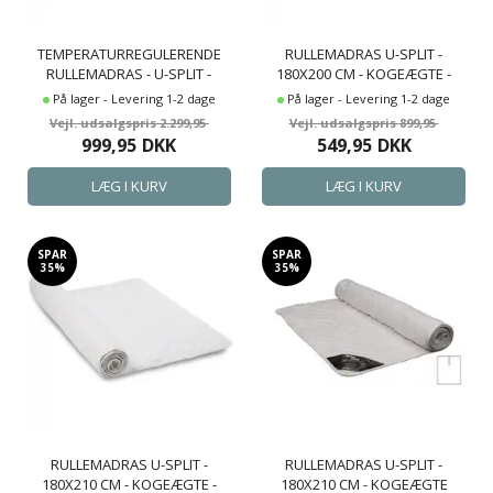
TEMPERATURREGULERENDE
RULLEMADRAS U-SPLIT -
RULLEMADRAS - U-SPLIT -
180X200 CM - KOGEÆGTE -
180X200 CM - RULLEMADRAS
BORG LIVING FYLDIG
På lager - Levering 1-2 dage
På lager - Levering 1-2 dage
TIL ELEVATION -
MADRASBESKYTTER I 100%
2.299,95
899,95
MADRASBESKYTTENDE
OEKO-TEX BOMULD
999,95
DKK
549,95
DKK
RULLEMADRAS - COOL ZONE
TEMPERATURE CONTROL
SPAR
SPAR
35%
35%
RULLEMADRAS U-SPLIT -
RULLEMADRAS U-SPLIT -
180X210 CM - KOGEÆGTE -
180X210 CM - KOGEÆGTE