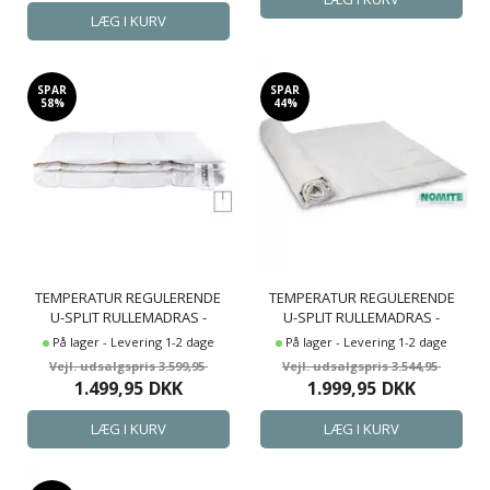
SPAR
SPAR
58%
44%
TEMPERATUR REGULERENDE
TEMPERATUR REGULERENDE
U-SPLIT RULLEMADRAS -
U-SPLIT RULLEMADRAS -
180X200 CM - DOWNTOPPER
180X200 CM - DOWNTOPPER
På lager - Levering 1-2 dage
På lager - Levering 1-2 dage
TEMPRAKON FUSION
TEMPRAKON ZONE
3.599,95
3.544,95
1.499,95
DKK
1.999,95
DKK