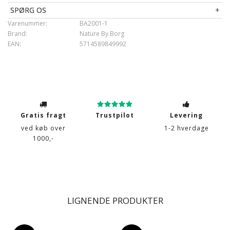
Vask
: 40°
SPØRG OS
Tørretumbling
: Ja, ved lav temperatur
Varenummer:
BA2001-1
Garanti
: 5 år
Brand:
Nature By Borg
EAN:
5714589849992
Gratis fragt
Trustpilot
Levering
ved køb over
1-2 hverdage
1000,-
LIGNENDE PRODUKTER