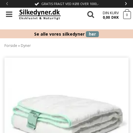
‹
›
GRATIS FRAGT VED KØB OVER 1000,-
DIN KURV
0
0,00
DKK
Se alle vores silkedyner
her
Forside
»
Dyner