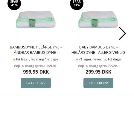
SPAR
SPAR
41%
63%
BAMBUSDYNE HELÅRSDYNE -
BABY BAMBUS DYNE -
ÅNDBAR BAMBUS DYNE -
HELÅRSDYNE - ALLERGIVENLIG
140X200 CM - NATURE BY BORG
DYNE - 70X100 CM - NATURE BY
På lager, levering 1-2 dage
På lager, levering 1-2 dage
BAMBUSDYNE
BORG DYNE
1.699,95
799,95
999,95
DKK
299,95
DKK