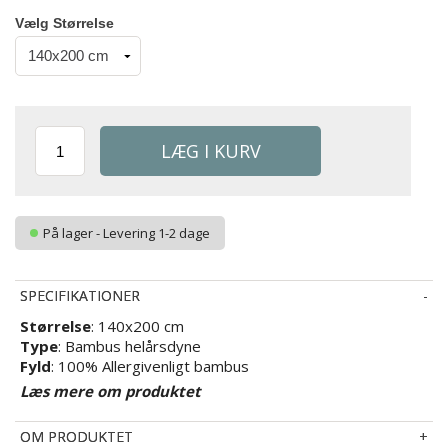
Vælg Størrelse
På lager - Levering 1-2 dage
SPECIFIKATIONER
Størrelse
: 140x200 cm
Type
: Bambus helårsdyne
Fyld
: 100% Allergivenligt bambus
Brand
: Nature By Borg
Læs mere om produktet
Fyldvægt
: 1215g bambus
Bolster
: 100% Blødt naturligt bambus
OM PRODUKTET
Konstruktion
: Kassettedyne