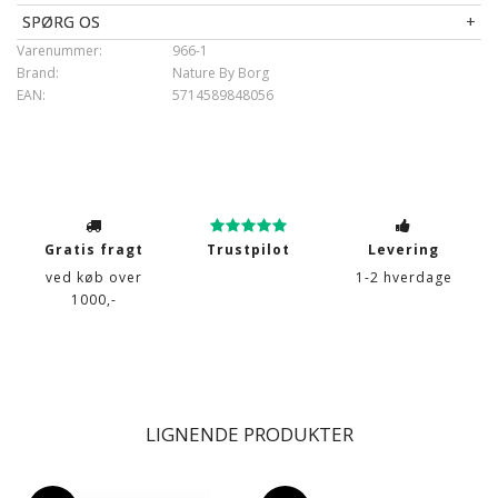
Brand
:
By Borg
SPØRG OS
Lukning
: Dynebetræk med lynlås, pudebetræk med
Varenummer:
966-1
overlap
Brand:
Nature By Borg
Vask
: 40° skåne
EAN:
5714589848056
Tørretumbling
: Ja, ved lav temperatur
Tåler strygning
: Ja, ved lav varme
Gratis fragt
Trustpilot
Levering
ved køb over
1-2 hverdage
1000,-
LIGNENDE PRODUKTER