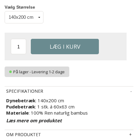
Vælg Størrelse
På lager - Levering 1-2 dage
SPECIFIKATIONER
Dynebetræk
: 140x200 cm
Pudebetræk
: 1 stk. á 60x63 cm
Materiale
: 100% Ren naturlig bambus
Vævning
: 300TC Ekstra blødt - satinvævning
Læs mere om produktet
(Thread count = antal tråde pr. kvadrattomme)
Farve
: Blå
OM PRODUKTET
Design
: Ensfarvet