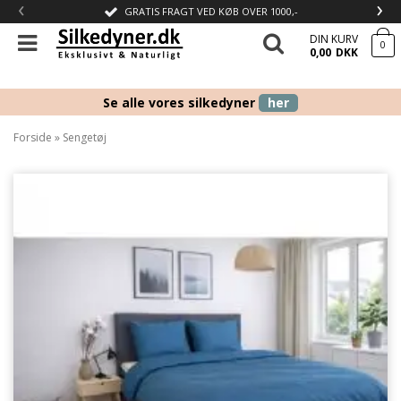
‹
›
GRATIS FRAGT VED KØB OVER 1000,-
DIN KURV
0
0,00
DKK
Se alle vores silkedyner
her
Forside
»
Sengetøj