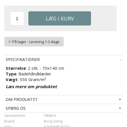
På lager - Levering 1-2 dage
SPECIFIKATIONER
Størrelse
: 2 stk. - 70x140 cm
Type
: Badehåndklæder
Vægt
: 550 Gram/m²
Tekstiltype
: 100% kæmmet bomuld
Læs mere om produktet
Farve
: Mørkegrå
Tekstiltype
:
Bomuld
OM PRODUKTET
Brand:
Borg Living
Strop til ophæng
: Ja, top
SPØRG OS
Vask
: 60°
Varenummer:
H868-4
Tørretumbling
: Ja
Brand:
Borg Livinig
EAN:
5704039525132