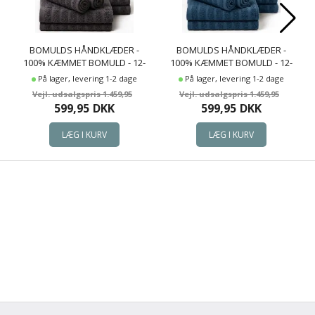
BOMULDS HÅNDKLÆDER -
BOMULDS HÅNDKLÆDER -
100% KÆMMET BOMULD - 12-
100% KÆMMET BOMULD - 12-
PAK - MØRKEGRÅ
PAK - BLÅ
På lager, levering 1-2 dage
På lager, levering 1-2 dage
1.459,95
1.459,95
599,95
DKK
599,95
DKK