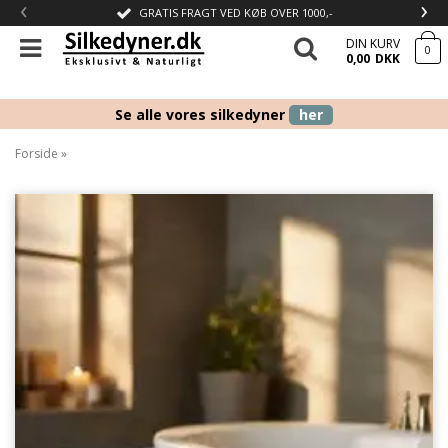
‹
›
GRATIS FRAGT VED KØB OVER 1000,-
DIN KURV
0
0,00
DKK
Se alle vores silkedyner
her
Forside
»