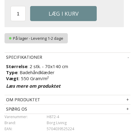
På lager - Levering 1-2 dage
SPECIFIKATIONER
Størrelse
: 2 stk. - 70x140 cm
Type
: Badehåndklæder
Vægt
: 550 Gram/m²
Tekstiltype
: 100% kæmmet bomuld
Læs mere om produktet
Farve
: Sand
Tekstiltype
:
Bomuld
OM PRODUKTET
Brand:
Borg Living
Strop til ophæng
: Ja, top
SPØRG OS
Vask
: 60°
Varenummer:
H872-4
Tørretumbling
: Ja
Brand:
Borg Livinig
EAN:
5704039525224