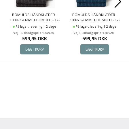
BOMULDS HÅNDKLÆDER -
BOMULDS HÅNDKLÆDER -
100% KÆMMET BOMULD - 12-
100% KÆMMET BOMULD - 12-
PAK - MØRKEGRÅ
PAK - BLÅ
På lager, levering 1-2 dage
På lager, levering 1-2 dage
1.459,95
1.459,95
599,95
DKK
599,95
DKK