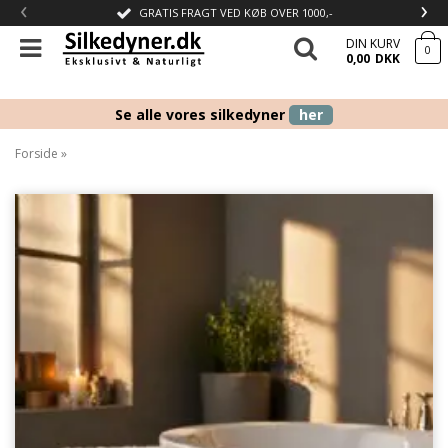
‹
›
GRATIS FRAGT VED KØB OVER 1000,-
DIN KURV
0
0,00
DKK
Se alle vores silkedyner
her
Forside
»