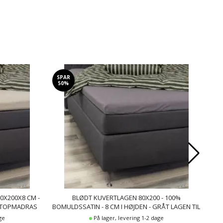
SPAR
SP
50%
3
0X200X8 CM -
BLØDT KUVERTLAGEN 80X200 - 100%
GLA
L TOPMADRAS
BOMULDSSATIN - 8 CM I HØJDEN - GRÅT LAGEN TIL
EKS
TOPMADRAS - BY NIGHT SATIN LAGEN
ge
På lager, levering 1-2 dage