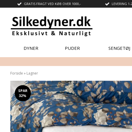
GRATIS FRAGT VED KØB OVER 1000,-
LEVERING 1-
DYNER
PUDER
SENGETØJ
Forside
»
Lagner
SPAR
32%