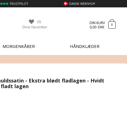
TRUSTPILOT
DANSK WEBSHOP
(0)
DIN KURV
0
Dine favoritter
0,00
DKK
MORGENKÅBER
HÅNDKLÆDER
ldssatin - Ekstra blødt fladlagen - Hvidt
 fladt lagen