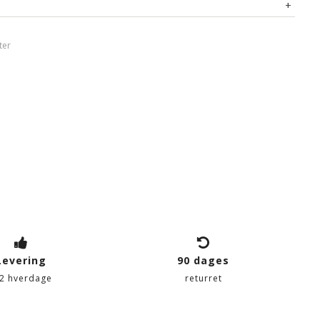
ter
Levering
90 dages
-2 hverdage
returret