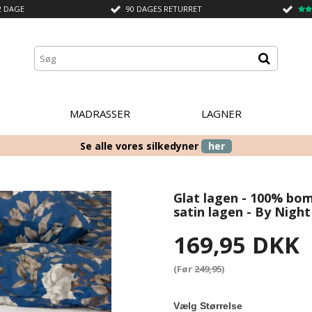
2 DAGE
90 DAGES RETURRET
MADRASSER
LAGNER
Se alle vores silkedyner
her
Glat lagen - 100% bomu
satin lagen - By Night
169,95 DKK
(Før
249,95
)
Vælg Størrelse