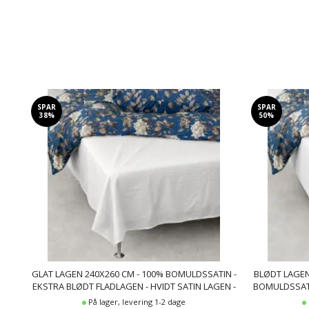
SPAR
SPAR
38%
50%
GLAT LAGEN 240X260 CM - 100% BOMULDSSATIN -
BLØDT LAGEN
EKSTRA BLØDT FLADLAGEN - HVIDT SATIN LAGEN -
BOMULDSSATI
BY NIGHT FLADT LAGEN
På lager, levering 1-2 dage