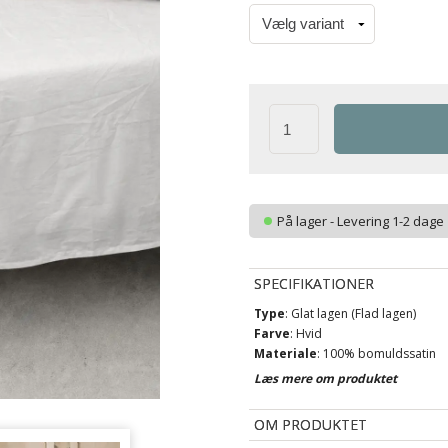
På lager - Levering 1-2 dage
SPECIFIKATIONER
Type
: Glat lagen (Flad lagen)
Farve
: Hvid
Materiale
: 100% bomuldssatin
Vævning
: 220TC
Læs mere om produktet
(Thread count = antal tråde pr. 
Brand
: By Night
OM PRODUKTET
Vask
: 60°