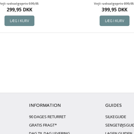
599,95
899,95
299,95
DKK
399,95
DKK
INFORMATION
GUIDES
90 DAGES RETURRET
SILKEGUIDE
GRATIS FRAGT*
SENGETØJSGUI
DAG TIL DAG LEVERING
LAGEN GUIDEN