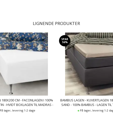
LIGNENDE PRODUKTER
SPAR
56%
 180X200 CM - FACONLAGEN I 100%
BAMBUS LAGEN - KUVERTLAGEN 18
N - HVIDT BOXLAGEN TIL MADRAS -
SAND - 100% BAMBUS - LAGEN TI
BY NIGHT SATIN LAGEN
På lager, levering 1-2 dage
På lager, levering 1-2 da