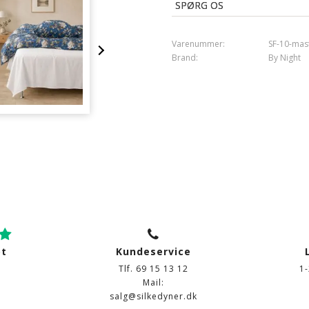
Tørretumbling
: Ja
SPØRG OS
Varenummer:
SF-10-mas
Brand:
By Night
ot
Kundeservice
Tlf. 69 15 13 12
1
Mail:
salg@silkedyner.dk