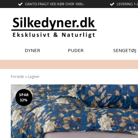
GRATIS FRAGT VED KØB OVER 1000,-
LEVERING 1-
DYNER
PUDER
SENGETØJ
Forside
»
Lagner
SPAR
32%