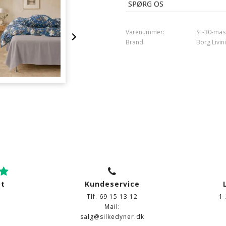
Tørretumbling
: Ja
SPØRG OS
Varenummer:
SF-30-mas
Brand:
Borg Livin
ot
Kundeservice
Tlf. 69 15 13 12
1
Mail:
salg@silkedyner.dk