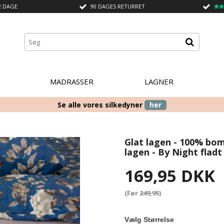
2 DAGE
90 DAGES RETURRET
MADRASSER
LAGNER
Se alle vores silkedyner
her
Glat lagen - 100% bomu
lagen - By Night fladt
169,95 DKK
(Før
249,95
)
Vælg Størrelse