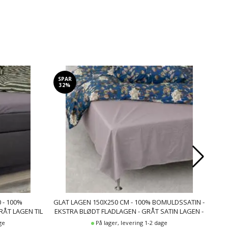
SPAR
SP
32%
5
 - 100%
GLAT LAGEN 150X250 CM - 100% BOMULDSSATIN -
BL
RÅT LAGEN TIL
EKSTRA BLØDT FLADLAGEN - GRÅT SATIN LAGEN -
BOM
N LAGEN
BY NIGHT FLADT LAGEN
ge
På lager, levering 1-2 dage