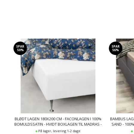
SPAR
SPAR
50%
56%
BLØDT LAGEN 180X200 CM - FACONLAGEN I 100%
BAMBUS LAGE
BOMULDSSATIN - HVIDT BOXLAGEN TIL MADRAS -
SAND - 100
BY NIGHT SATIN LAGEN
På lager, levering 1-2 dage