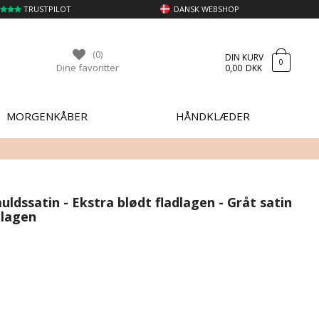
TRUSTPILOT
DANSK WEBSHOP
(0)
DIN KURV
0
Dine favoritter
0,00
DKK
MORGENKÅBER
HÅNDKLÆDER
ldssatin - Ekstra blødt fladlagen - Gråt satin
 lagen