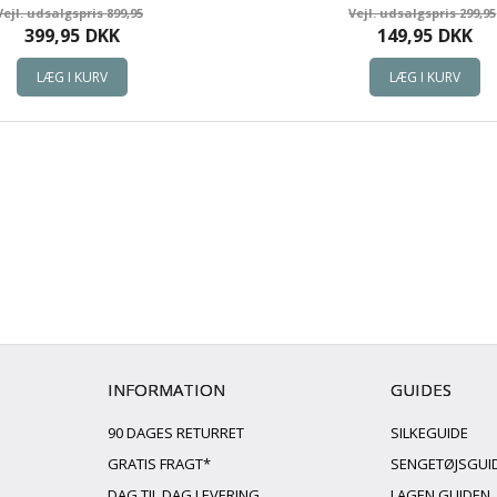
899,95
299,95
399,95
DKK
149,95
DKK
INFORMATION
GUIDES
90 DAGES RETURRET
SILKEGUIDE
GRATIS FRAGT*
SENGETØJSGUI
DAG TIL DAG LEVERING
LAGEN GUIDEN