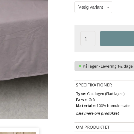
På lager - Levering 1-2 dage
SPECIFIKATIONER
Type
: Glat lagen (Flad lagen)
Farve
: Grå
Materiale
: 100% bomuldssatin
Vævning
: 220TC
Læs mere om produktet
(Thread count = antal tråde pr. 
Brand
: By Night
OM PRODUKTET
Vask
: 60°