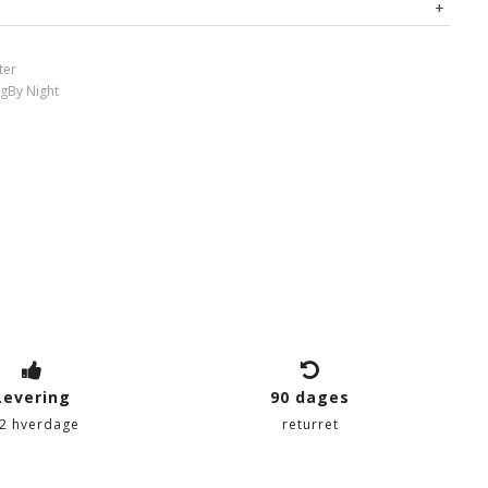
ter
ig
By Night
Levering
90 dages
-2 hverdage
returret