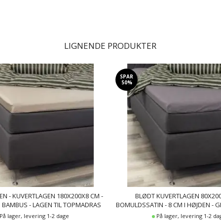
LIGNENDE PRODUKTER
SPAR
50%
N - KUVERTLAGEN 180X200X8 CM -
BLØDT KUVERTLAGEN 80X200
% BAMBUS - LAGEN TIL TOPMADRAS
BOMULDSSATIN - 8 CM I HØJDEN - G
TOPMADRAS - BY NIGHT SATI
På lager, levering 1-2 dage
På lager, levering 1-2 da