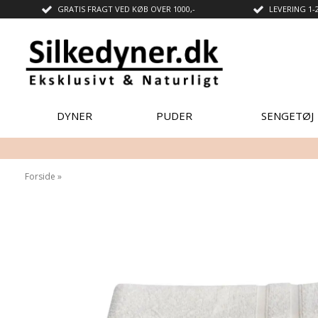
GRATIS FRAGT VED KØB OVER 1000,-
LEVERING 1-
DYNER
PUDER
SENGETØJ
Forside
»