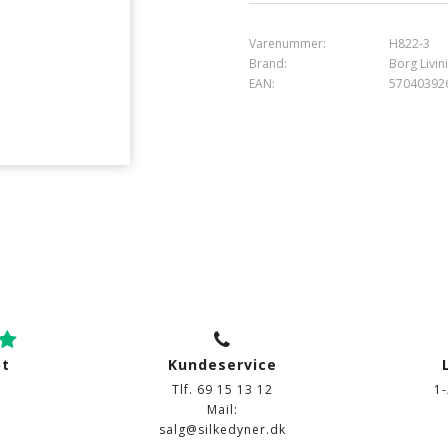
Varenummer:
H822-3
Brand:
Borg Livin
EAN:
57040392
ot
Kundeservice
Tlf. 69 15 13 12
1
Mail:
salg@silkedyner.dk