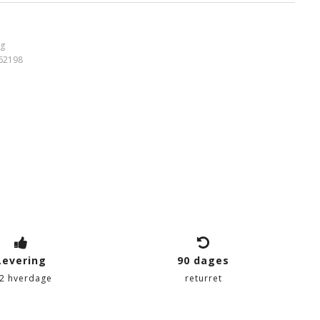
ig
62198
Levering
90 dages
-2 hverdage
returret