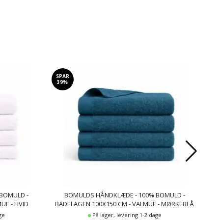
SPAR
SP
39%
3
BOMULD -
BOMULDS HÅNDKLÆDE - 100% BOMULD -
UE - HVID
BADELAGEN 100X150 CM - VALMUE - MØRKEBLÅ
C
ge
På lager, levering 1-2 dage