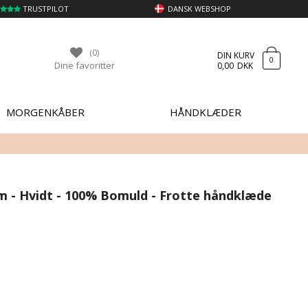
TRUSTPILOT
DANSK WEBSHOP
(0)
DIN KURV
0
Dine favoritter
0,00
DKK
MORGENKÅBER
HÅNDKLÆDER
m - Hvidt - 100% Bomuld - Frotte håndklæde