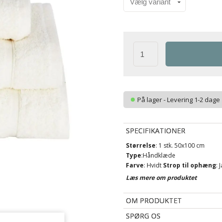
På lager - Levering 1-2 dage
SPECIFIKATIONER
Størrelse
: 1 stk. 50x100 cm
Type
:Håndklæde
Farve
: Hvidt
Strop til ophæng
: 
Kvalitet
: 100% Blødt bomuld
Læs mere om produktet
Vægt
: 500 Gram/m²
Vask
: 60 grader
OM PRODUKTET
Tørretumbling
: Ja
SPØRG OS