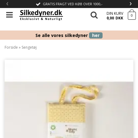
‹
›
GRATIS FRAGT VED KØB OVER 1000,-
DIN KURV
0
0,00
DKK
Se alle vores silkedyner
her
Forside
»
Sengetøj