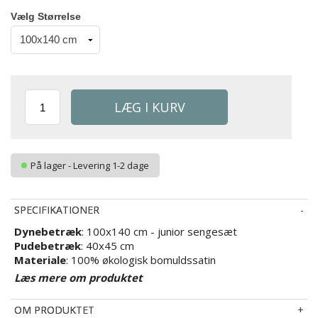
Vælg Størrelse
På lager - Levering 1-2 dage
SPECIFIKATIONER
Dynebetræk
: 100x140 cm - junior sengesæt
Pudebetræk
: 40x45 cm
Materiale
: 100% økologisk bomuldssatin
Vævning
: Ekstra fin 220TC
Læs mere om produktet
(Thread count = antal tråde pr. kvadrattomme)
Farve
: Gul
OM PRODUKTET
Design
: Cirkelmønster