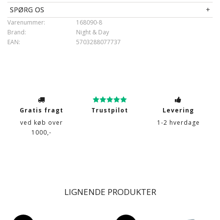
Lukning
: Dyne- og pudebetræk lukkes med lynlås
SPØRG OS
Brand
:
Night & Day
Varenummer:
168090-8
Vask
: 60°
Brand:
Night & Day
Tørretumbling
: Ja
EAN:
5703288077737
Tåler strygning
: Ja
Gratis fragt
Trustpilot
Levering
ved køb over
1-2 hverdage
1000,-
LIGNENDE PRODUKTER