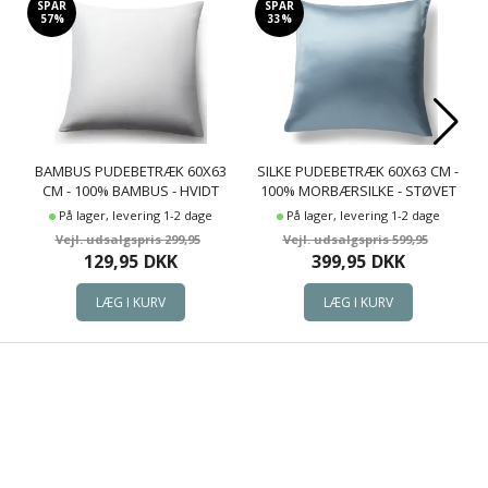
SPAR
SPAR
57%
33%
BAMBUS PUDEBETRÆK 60X63
SILKE PUDEBETRÆK 60X63 CM -
CM - 100% BAMBUS - HVIDT
100% MORBÆRSILKE - STØVET
SATINVÆVET
BLÅ
På lager, levering 1-2 dage
På lager, levering 1-2 dage
299,95
599,95
129,95
DKK
399,95
DKK