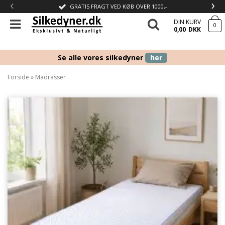
‹
›
GRATIS FRAGT VED KØB OVER 1000,-
DIN KURV
0
0,00
DKK
Se alle vores silkedyner
her
Forside
»
Madrasser