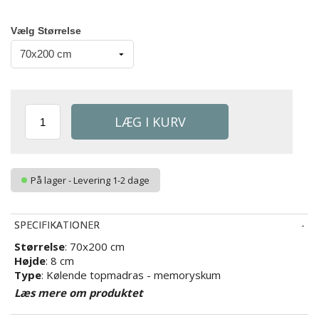
Vælg Størrelse
På lager - Levering 1-2 dage
SPECIFIKATIONER
Størrelse
: 70x200 cm
Højde
:
8 cm
Type
: Kølende topmadras - memoryskum
Zoner
: 7 støttende zoner
Læs mere om produktet
Fyld
: 80 mm - Memoryskum - trykaflastende og formbar
Fasthed
: Medium