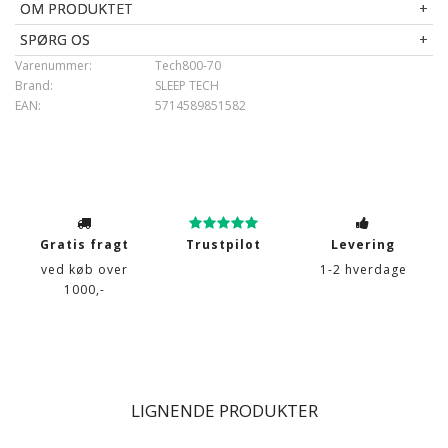
OM PRODUKTET
Kernekvalitet
: 50kg/m3
Betræk
: 40% kølende PE og 60% silikoniserede
SPØRG OS
polyesterfibre - Allergivenlig og antibakterielt
Varenummer:
Tech800-70
Vask
: 40° - Aftageligt betræk
Brand:
SLEEP TECH
Brand
: SLEEP TECH by Borg
EAN:
5714589851582
Pakning
: Topmadrassen leveres rullet og vakuumpakket
Gratis fragt
Trustpilot
Levering
ved køb over
1-2 hverdage
1000,-
LIGNENDE PRODUKTER