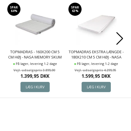
SPAR
SPAR
64%
63%
TOPMADRAS - 160X200 CM 5
TOPMADRAS EKSTRA LÆNGDE -
CM HØJ - NASA MEMORY SKUM
180X210 CM 5 CM HØJ - NASA
- BORG LIVING - ERGONOMISK
MEMORYSKUM - ERGONOMISK
På lager, levering 1-2 dage
På lager, levering 1-2 dage
TOPMADRAS
TOPMADRAS - BORG LIVING
3.899,00
4.299,95
1.399,95
DKK
1.599,95
DKK