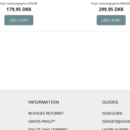
379,95
599,95
179,95
DKK
299,95
DKK
INFORMATION
GUIDES
90 DAGES RETURRET
SILKEGUIDE
GRATIS FRAGT*
SENGETØJSGUI
DAG TIL DAG LEVERING
LAGEN GUIDEN