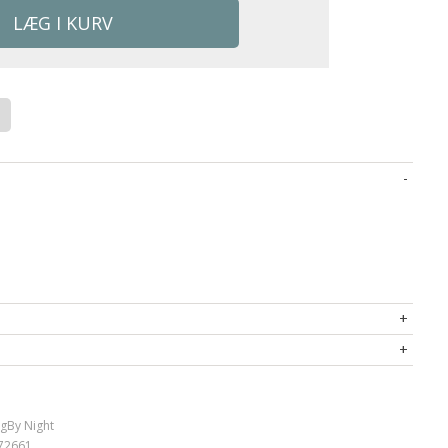
vadrat tomme)
ig
By Night
72661