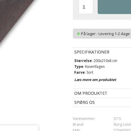
På lager - Levering 1-2 dage
SPECIFIKATIONER
Størrelse
: 200x210x8 cm
Type
: Kuvertlagen
Farve
: Sort
Materiale
: 100% bomuld
Læs mere om produktet
Vævning
: 220TC satinvævning
(Thread count = antal tråde pr k
OM PRODUKTET
Brand
: By Night
Vask
: 60°
SPØRG OS
Tørretumbling
: Ja
Varenummer:
57-5
Brand:
Borg Livin
EAN:
57040392