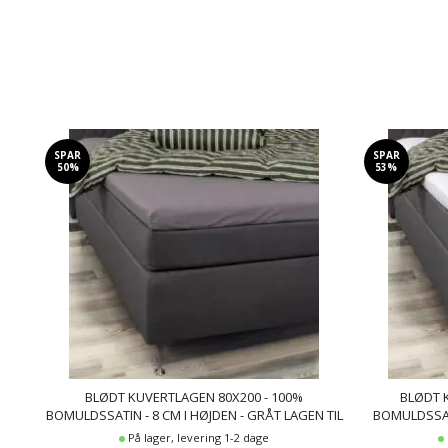
SPAR
SPAR
50%
53%
BLØDT KUVERTLAGEN 80X200 - 100%
BLØDT 
BOMULDSSATIN - 8 CM I HØJDEN - GRÅT LAGEN TIL
BOMULDSSATI
TOPMADRAS - BY NIGHT SATIN LAGEN
TIL TOPM
På lager, levering 1-2 dage