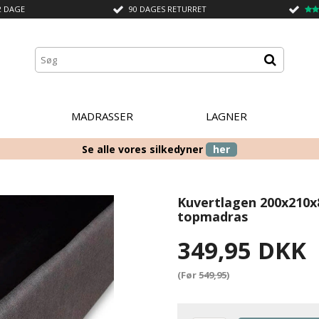
2 DAGE
90 DAGES RETURRET
MADRASSER
LAGNER
Se alle vores silkedyner
her
Kuvertlagen 200x210x8
topmadras
349,95 DKK
(Før
549,95
)