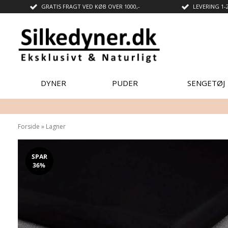
GRATIS FRAGT VED KØB OVER 1000,-
LEVERING 1-
DYNER
PUDER
SENGETØJ
Forside
»
Lagner
SPAR
36%