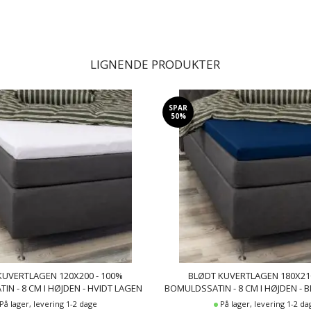
LIGNENDE PRODUKTER
SPAR
50%
KUVERTLAGEN 120X200 - 100%
BLØDT KUVERTLAGEN 180X210
N - 8 CM I HØJDEN - HVIDT LAGEN
BOMULDSSATIN - 8 CM I HØJDEN - B
ADRAS - BY NIGHT SATIN LAGEN
TOPMADRAS - BY NIGHT SATI
På lager, levering 1-2 dage
På lager, levering 1-2 da