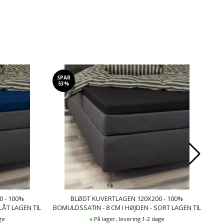
SPAR
SP
53%
4
 - 100%
BLØDT KUVERTLAGEN 120X200 - 100%
LÅT LAGEN TIL
BOMULDSSATIN - 8 CM I HØJDEN - SORT LAGEN TIL
N LAGEN
TOPMADRAS - BY NIGHT SATIN LAGEN
ge
På lager, levering 1-2 dage