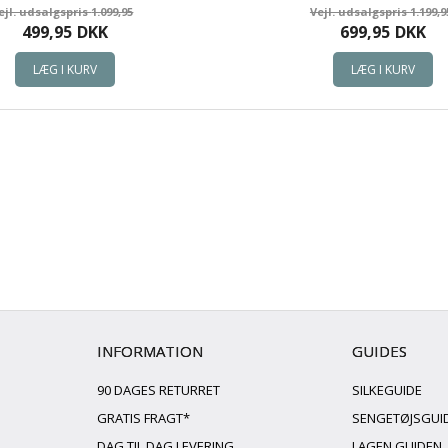
1.099,95
1.199,9
499,95
DKK
699,95
DKK
INFORMATION
GUIDES
90 DAGES RETURRET
SILKEGUIDE
GRATIS FRAGT*
SENGETØJSGUI
DAG TIL DAG LEVERING
LAGEN GUIDEN