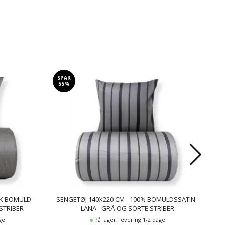
SPAR
SP
55%
5
SK BOMULD -
SENGETØJ 140X220 CM - 100% BOMULDSSATIN -
SEN
STRIBER
LANA - GRÅ OG SORTE STRIBER
ge
På lager, levering 1-2 dage