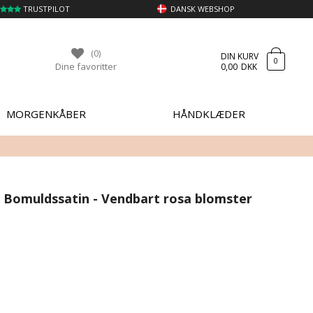
TRUSTPILOT
DANSK WEBSHOP
(0)
DIN KURV
0
Dine favoritter
0,00
DKK
MORGENKÅBER
HÅNDKLÆDER
- Bomuldssatin - Vendbart rosa blomster