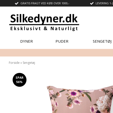
GRATIS FRAGT VED KØB OVER 1000,-
LEVERING 1-
DYNER
PUDER
SENGETØJ
Forside
»
Sengetøj
SPAR
56%