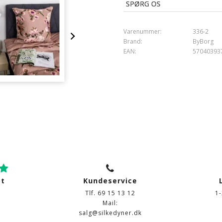
Vendbart:
SPØRG OS
- Forside: Blomsterprint
- Bagside: Ensfarvet
Varenummer:
336-2
Brand
:
By Borg
Brand:
ByBorg
Lukning
: Dyne- og pudebetræk m
EAN:
57040393
Vask
: 60°
Tørretumbling
: Ja
Tåler strygning
: Ja
ot
Kundeservice
Tlf. 69 15 13 12
1
Mail:
salg@silkedyner.dk