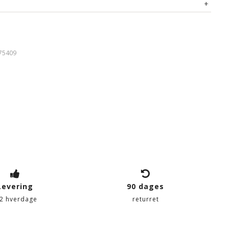
ed lynlås
75409
Levering
90 dages
-2 hverdage
returret