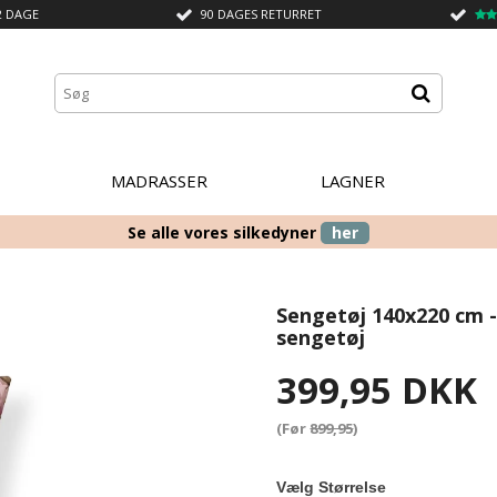
2 DAGE
90 DAGES RETURRET
MADRASSER
LAGNER
Se alle vores silkedyner
her
Sengetøj 140x220 cm 
sengetøj
399,95 DKK
(Før
899,95
)
Vælg Størrelse