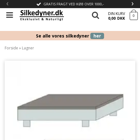
‹
›
GRATIS FRAGT VED KØB OVER 1000,-
DIN KURV
0
0,00
DKK
Se alle vores silkedyner
her
Forside
»
Lagner