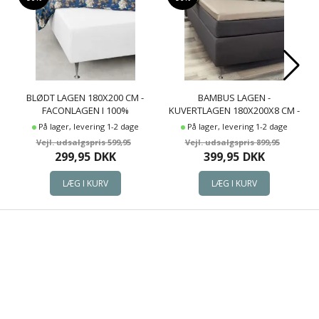
BLØDT LAGEN 180X200 CM -
BAMBUS LAGEN -
FACONLAGEN I 100%
KUVERTLAGEN 180X200X8 CM -
BOMULDSSATIN - HVIDT
SAND - 100% BAMBUS - LAGEN
På lager, levering 1-2 dage
På lager, levering 1-2 dage
BOXLAGEN TIL MADRAS - BY
TIL TOPMADRAS
599,95
899,95
NIGHT SATIN LAGEN
299,95
DKK
399,95
DKK