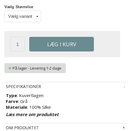
Vælg Størrelse
På lager - Levering 1-2 dage
SPECIFIKATIONER
Type
: Kuvertlagen
Farve
: Grå
Materiale
: 100% Silke
Vævning
: Silkesatin med 19 momme
Læs mere om produktet
Vask
: 30° skånevask
Tørretumbling
: Nej
OM PRODUKTET
Strygning
: Nej