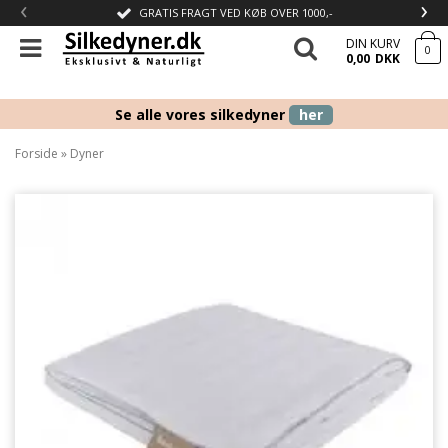
‹
›
GRATIS FRAGT VED KØB OVER 1000,-
DIN KURV
0
0,00
DKK
Se alle vores silkedyner
her
Forside
»
Dyner