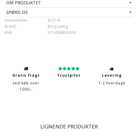
OM PRODUKTET
Bolster
: Blødt 100% bomuldssatin 60/60 lækkert og blødt
betræk
SPØRG OS
Vask
: 30°
Varenummer:
BL31-6
Tørretumbling
: Nej - Skal ligge tørre
Brand:
Borg Livinig
Garanti
: 5 år
EAN:
5714589842610
Gratis fragt
Trustpilot
Levering
ved køb over
1-2 hverdage
1000,-
LIGNENDE PRODUKTER