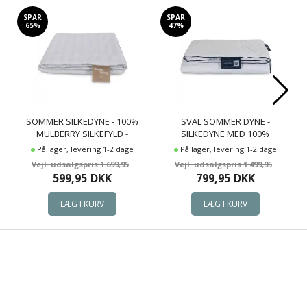
SPAR
SPAR
65%
47%
SOMMER SILKEDYNE - 100%
SVAL SOMMER DYNE -
MULBERRY SILKEFYLD -
SILKEDYNE MED 100%
TEMPERATURREGULERENDE
MULBERRY SILKE - 140X200 CM -
På lager, levering 1-2 dage
På lager, levering 1-2 dage
SOMMERDYNE - 140X220 CM -
NORDIC COMFORT
1.699,95
1.499,95
BORG LIVING
599,95
DKK
799,95
DKK