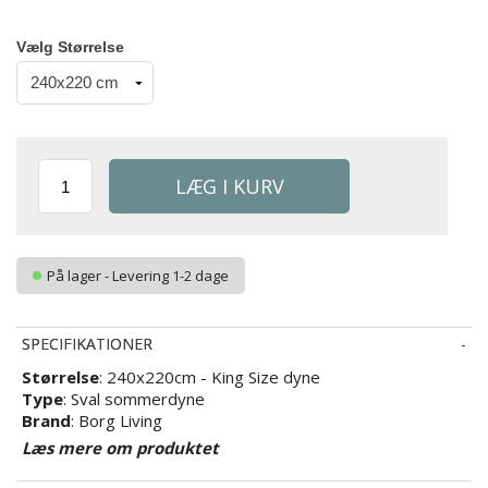
Vælg Størrelse
På lager - Levering 1-2 dage
SPECIFIKATIONER
Størrelse
: 240x220cm - King Size dyne
Type
: Sval sommerdyne
Brand
: Borg Living
Fyld
: 100% rent Mulberry (morbær) silke
Læs mere om produktet
Silketæthed
: 150g m2
Fyldvægt
: 790g