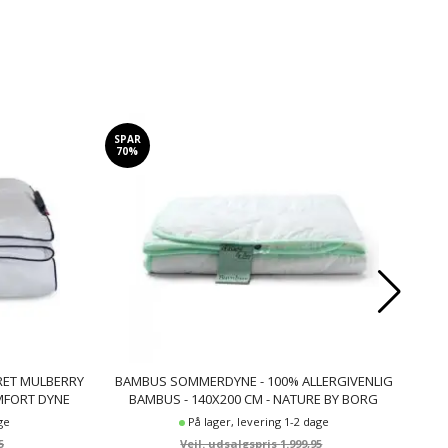
SPAR
SP
70%
6
BRET MULBERRY
BAMBUS SOMMERDYNE - 100% ALLERGIVENLIG
SOM
OMFORT DYNE
BAMBUS - 140X200 CM - NATURE BY BORG
-
BAMBUSDYNE
ge
På lager, levering 1-2 dage
5
1.999,95