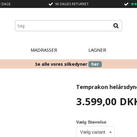
2 DAGE
90 DAGES RETURRET
MADRASSER
LAGNER
Se alle vores silkedyner
her
Temprakon helårsdyne
3.599,00 DK
Vælg Størrelse