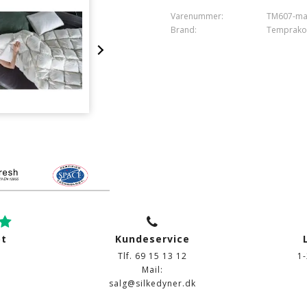
Vask
: 60°
Varenummer:
TM607-ma
Tørretumbling
: Skal tørretumb
Brand:
Temprak
Garanti
: 10 år
ot
Kundeservice
Tlf. 69 15 13 12
1
Mail:
salg@silkedyner.dk