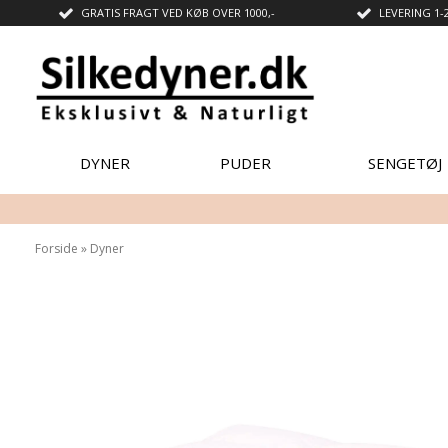
GRATIS FRAGT VED KØB OVER 1000,-
LEVERING 1-
DYNER
PUDER
SENGETØJ
Forside
»
Dyner