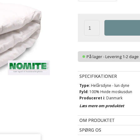
På lager - Levering 1-2 dage
SPECIFIKATIONER
Type
: Helårsdyne - lun dyne
Fyld
: 100% Hvide moskusdun
Produceret i
: Danmark
Brand
: Temprakon Dyne - Lun
Læs mere om produktet
Bæreevne
: Over 12 (Gammel må
Bæreevne
: 800 (Ny målemetode)
OM PRODUKTET
Bolster
: 100% bomuld belagt me
ene side
SPØRG OS
Konstruktion
: Kassettedyne, me