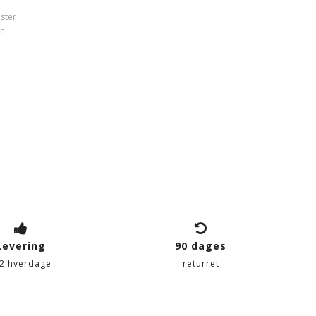
ster
les med tørrebolde
on
Levering
90 dages
-2 hverdage
returret