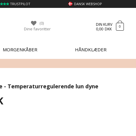
TRUSTPILOT
DANSK WEBSHOP
(0)
DIN KURV
0
Dine favoritter
0,00
DKK
MORGENKÅBER
HÅNDKLÆDER
 - Temperaturregulerende lun dyne
K