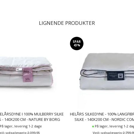
LIGNENDE PRODUKTER
SPAR
43%
HELÅRSDYNE I 100% MULBERRY SILKE
HELÅRS SILKEDYNE - 100% LANGFI
- 140X200 CM - NATURE BY BORG
SILKE - 140X200 CM - NORDIC C
DYNE
På lager, levering 1-2 dage
På lager, levering 1-2 da
2.399,95
2.799,9