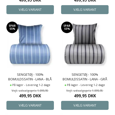
499,95
DKK
499,95
DKK
SPAR
SPAR
55%
55%
SENGETØJ - 100%
SENGETØJ - 100%
BOMULDSSATIN - LANA - BLÅ
BOMULDSSATIN - LANA - GRÅ
OG LYSEBLÅ STRIBER
OG SORTE STRIBER
På lager - Levering 1-2 dage
På lager - Levering 1-2 dage
1.099,95
1.099,95
499,95
DKK
499,95
DKK