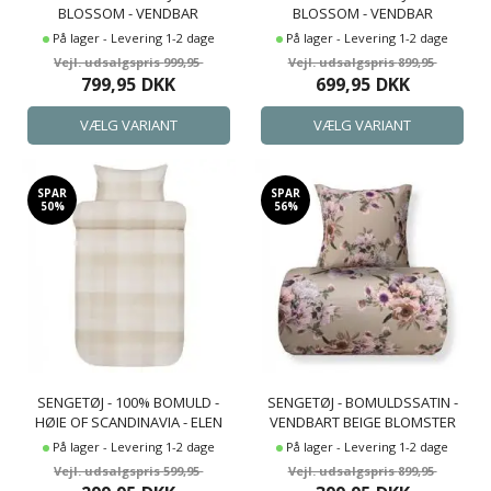
BLOSSOM - VENDBAR
BLOSSOM - VENDBAR
DYNEBETRÆK - 100%
DYNEBETRÆK - 100%
På lager - Levering 1-2 dage
På lager - Levering 1-2 dage
BOMULDS SENGESÆT
BOMULDS SENGESÆT
999,95
899,95
799,95
DKK
699,95
DKK
SPAR
SPAR
50%
56%
SENGETØJ - 100% BOMULD -
SENGETØJ - BOMULDSSATIN -
HØIE OF SCANDINAVIA - ELEN
VENDBART BEIGE BLOMSTER
GUL
SENGETØJ
På lager - Levering 1-2 dage
På lager - Levering 1-2 dage
599,95
899,95