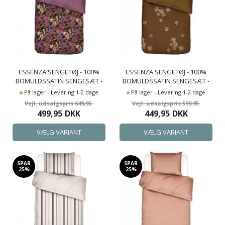
ESSENZA SENGETØJ - 100%
ESSENZA SENGETØJ - 100%
BOMULDSSATIN SENGESÆT -
BOMULDSSATIN SENGESÆT -
KARLI PURPLE TULIP
LAUREN CINNAMON
På lager - Levering 1-2 dage
På lager - Levering 1-2 dage
SENGELINNED
SENGELINNED
649,95
599,95
499,95
DKK
449,95
DKK
SPAR
SPAR
25%
25%