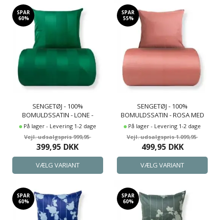
SPAR
SPAR
60%
55%
SENGETØJ - 100%
SENGETØJ - 100%
BOMULDSSATIN - LONE -
BOMULDSSATIN - ROSA MED
GRØNNE JACQUARDVÆVET
LYS ROSA PIPINGKANT
På lager - Levering 1-2 dage
På lager - Levering 1-2 dage
STRIBER
999,95
1.099,95
399,95
DKK
499,95
DKK
SPAR
SPAR
60%
60%