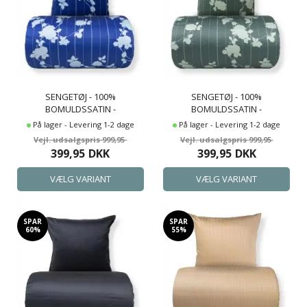
SENGETØJ - 100%
SENGETØJ - 100%
BOMULDSSATIN -
BOMULDSSATIN -
ROSENBLOOM - BLÅT
ROSENBLOOM - GRØNT
På lager - Levering 1-2 dage
På lager - Levering 1-2 dage
BLOMSTRET OG STRIBET PRINT
BLOMSTRET OG STRIBET PRINT
999,95
999,95
399,95
DKK
399,95
DKK
SPAR
SPAR
60%
55%