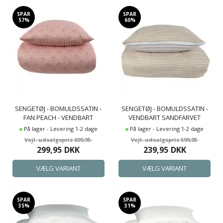
SPAR
SPAR
57%
60%
SENGETØJ - BOMULDSSATIN -
SENGETØJ - BOMULDSSATIN -
FAN PEACH - VENDBART
VENDBART SANDFARVET
GRAFISK MØNSTER
STRIBER
På lager - Levering 1-2 dage
På lager - Levering 1-2 dage
699,95
599,95
299,95
DKK
239,95
DKK
SPAR
SPAR
35%
31%