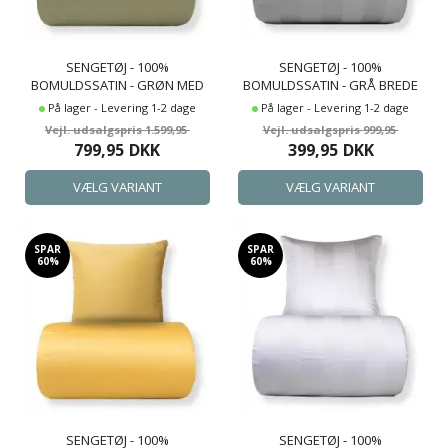
SENGETØJ - 100%
SENGETØJ - 100%
BOMULDSSATIN - GRØN MED
BOMULDSSATIN - GRÅ BREDE
MØRKEGRØN PIPINGKANT
STRIBER
På lager - Levering 1-2 dage
På lager - Levering 1-2 dage
1.599,95
999,95
799,95
DKK
399,95
DKK
SPAR
SPAR
60%
60%
SENGETØJ - 100%
SENGETØJ - 100%