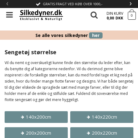
‹
›
GRATIS FRAGT VED KØB OVER 1000,-
DIN KURV
0
0,00
DKK
Se alle vores silkedyner
her
Sengetøj størrelse
Vil du nemt og overskueligt kunne finde den størrelse du leder efter, kan
du benytte dig af kategorierne nedenfor. Vil du derimod gerne blive
inspireret i de forskellige størrelser, kan du med fordel tage et kig ned på
siden, hvor du finder mange flotte farver og designs. Vi har både sengetøj
til dig der elskede de spraglede sæt med mange farver, eller til dig der
holder mere af de enkle og stilfulde sæt. Fuldend dit soveværelse med
flotte sengesæt og gør det mere hyggeligt.
140x200cm
140x220cm
200x200cm
200x220cm