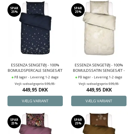
SPAR
SPAR
25%
25%
ESSENZA SENGETØJ - 100%
ESSENZA SENGETØJ - 100%
BOMULDSPERCALE SENGESÆT
BOMULDSSATIN SENGESÆT -
- LEIA NIGHTBLUE
FLOOR OYSTER SENGELINNED
På lager - Levering 1-2 dage
På lager - Levering 1-2 dage
SENGELINNED
599,95
599,95
449,95
DKK
449,95
DKK
SPAR
SPAR
23%
25%