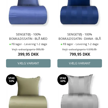
SENGETØJ - 100%
SENGETØJ - 100%
BOMULDSSATIN - BLÅ MED
BOMULDSSATIN - DIANA - BLÅ
LYSEBLÅ PIPINGKANT
JACQUARDVÆVET STRIBER
På lager - Levering 1-2 dage
På lager - Levering 1-2 dage
999,95
1.599,95
399,95
DKK
799,95
DKK
SPAR
SPAR
50%
60%