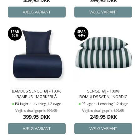
449,95
DKK
399,95
DKK
SPAR
SPAR
60%
64%
BAMBUS SENGETØJ - 100%
SENGETØJ - 100%
BAMBUS - MØRKEBLÅ
BOMULDSSATIN - NORDIC
STRIPE - GRØNNE STRIBER
På lager - Levering 1-2 dage
På lager - Levering 1-2 dage
999,95
699,95
399,95
DKK
249,95
DKK