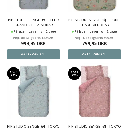
PIP STUDIO SENGETØJ - FLEUR
PIP STUDIO SENGETØJ - FLORIS
GRANDEUR - VENDBAR
KHAKI - VENDBAR
DYNEBETRÆK - 100%
DYNEBETRÆK - 100%
På lager - Levering 1-2 dage
På lager - Levering 1-2 dage
BOMULDS SENGESÆT
BOMULDS SENGESÆT
1.399,95
999,95
999,95
DKK
799,95
DKK
SPAR
SPAR
20%
22%
PIP STUDIO SENGETØJ - TOKYO
PIP STUDIO SENGETØJ - TOKYO