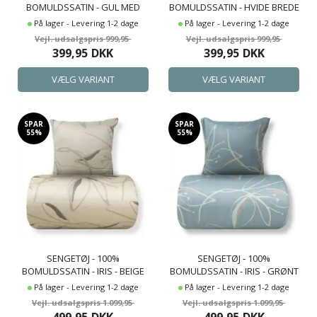
BOMULDSSATIN - GUL MED
BOMULDSSATIN - HVIDE BREDE
HVID PIPINGKANT
STRIBER
På lager - Levering 1-2 dage
På lager - Levering 1-2 dage
999,95
999,95
399,95
DKK
399,95
DKK
SPAR
SPAR
55%
55%
SENGETØJ - 100%
SENGETØJ - 100%
BOMULDSSATIN - IRIS - BEIGE
BOMULDSSATIN - IRIS - GRØNT
BLOMSTER PRINT
BLOMSTER PRINT
På lager - Levering 1-2 dage
På lager - Levering 1-2 dage
1.099,95
1.099,95