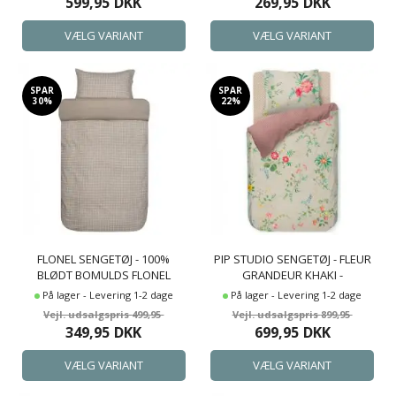
599,95
DKK
269,95
DKK
SPAR
SPAR
30%
22%
FLONEL SENGETØJ - 100%
PIP STUDIO SENGETØJ - FLEUR
BLØDT BOMULDS FLONEL
GRANDEUR KHAKI -
SENGESÆT - HØIE OF
BLOMSTRET SENGETØJ -
På lager - Levering 1-2 dage
På lager - Levering 1-2 dage
SCANDINAVIA - STORM BEIGE
DOBBELTSIDET SENGESÆT -
499,95
899,95
100% BOMULD
349,95
DKK
699,95
DKK