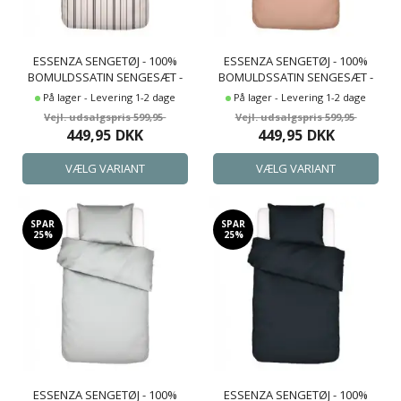
ESSENZA SENGETØJ - 100%
ESSENZA SENGETØJ - 100%
BOMULDSSATIN SENGESÆT -
BOMULDSSATIN SENGESÆT -
MERYL LOVELY LILAC
MINTE BRIGHT TERRA
På lager - Levering 1-2 dage
På lager - Levering 1-2 dage
SENGELINNED
SENGELINNED
599,95
599,95
449,95
DKK
449,95
DKK
SPAR
SPAR
25%
25%
ESSENZA SENGETØJ - 100%
ESSENZA SENGETØJ - 100%