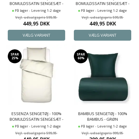
BOMULDSSATIN SENGESÆT -
BOMULDSSATIN SENGESÆT -
MINTE GREY SENGELINNED
MINTE NIGHTBLUE
På lager - Levering 1-2 dage
På lager - Levering 1-2 dage
SENGELINNED
599,95
599,95
449,95
DKK
449,95
DKK
SPAR
SPAR
25%
60%
ESSENZA SENGETØJ - 100%
BAMBUS SENGETØJ - 100%
BOMULDSSATIN SENGESÆT -
BAMBUS - GRØN
MINTE OYSTER SENGELINNED
På lager - Levering 1-2 dage
På lager - Levering 1-2 dage
599,95
999,95