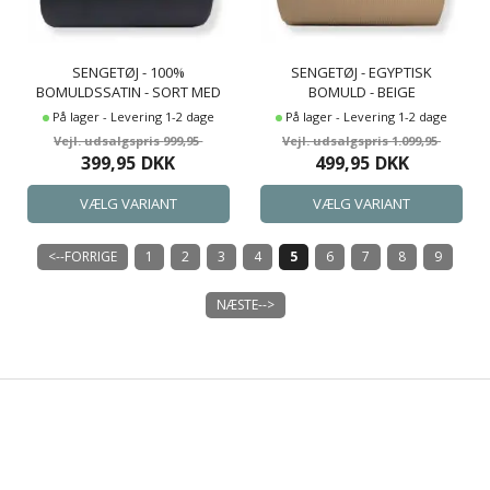
SENGETØJ - 100%
SENGETØJ - EGYPTISK
BOMULDSSATIN - SORT MED
BOMULD - BEIGE
HVID PIPINGKANT
JACQUARDVÆVEDE STRIBER
På lager - Levering 1-2 dage
På lager - Levering 1-2 dage
999,95
1.099,95
399,95
DKK
499,95
DKK
<--FORRIGE
1
2
3
4
5
6
7
8
9
NÆSTE-->