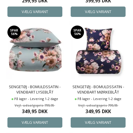
299,95
DKK
399,95
DKK
SPAR
SPAR
56%
56%
SENGETØJ - BOMULDSSATIN -
SENGETØJ - BOMULDSSATIN -
VENDBART LYSEBLÅT
VENDBART MØRKEBLÅT
BLOMSTER SENGETØJ
BLOMSTER SENGETØJ
På lager - Levering 1-2 dage
På lager - Levering 1-2 dage
799,95
799,95
349,95
DKK
349,95
DKK