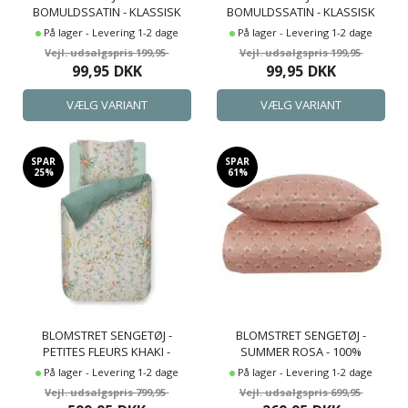
BOMULDSSATIN - KLASSISK
BOMULDSSATIN - KLASSISK
OLIVENFARVET STRIBER
SANDFARVET STRIBER
På lager - Levering 1-2 dage
På lager - Levering 1-2 dage
199,95
199,95
99,95
DKK
99,95
DKK
SPAR
SPAR
25%
61%
BLOMSTRET SENGETØJ -
BLOMSTRET SENGETØJ -
PETITES FLEURS KHAKI -
SUMMER ROSA - 100%
SENGELINNED MED
BOMULDSSATIN SENGETØJ -
På lager - Levering 1-2 dage
På lager - Levering 1-2 dage
DOBBELTSIDET DESIGN - 100%
BY NIGHT
799,95
699,95
BOMULD - PIP STUDIO