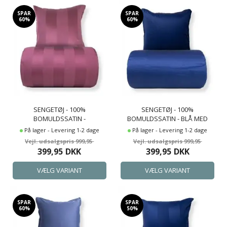
SPAR
SPAR
60%
60%
SENGETØJ - 100%
SENGETØJ - 100%
BOMULDSSATIN -
BOMULDSSATIN - BLÅ MED
BLOMMEFARVET BREDE
HVID PIPINGKANT
På lager - Levering 1-2 dage
På lager - Levering 1-2 dage
STRIBER
999,95
999,95
399,95
DKK
399,95
DKK
SPAR
SPAR
60%
50%